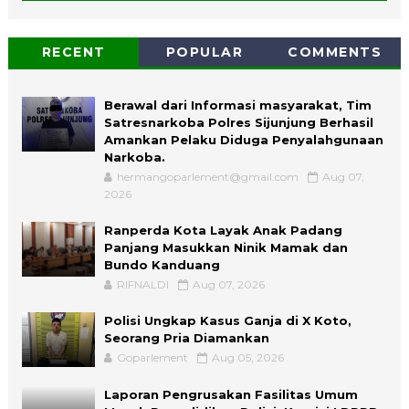
RECENT
POPULAR
COMMENTS
Berawal dari Informasi masyarakat, Tim
Satresnarkoba Polres Sijunjung Berhasil
Amankan Pelaku Diduga Penyalahgunaan
Narkoba.
hermangoparlement@gmail.com
Aug 07,
2026
Ranperda Kota Layak Anak Padang
Panjang Masukkan Ninik Mamak dan
Bundo Kanduang
RIFNALDI
Aug 07, 2026
Polisi Ungkap Kasus Ganja di X Koto,
Seorang Pria Diamankan
Goparlement
Aug 05, 2026
Laporan Pengrusakan Fasilitas Umum