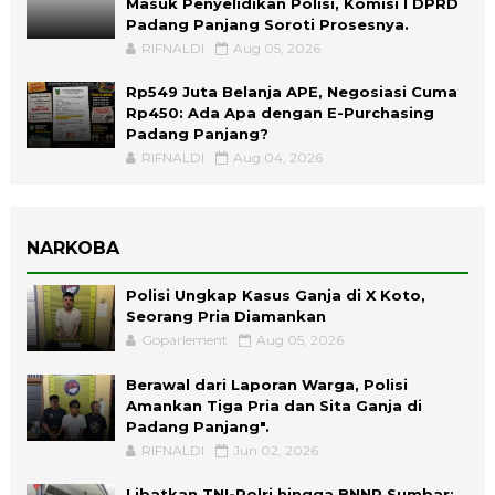
Masuk Penyelidikan Polisi, Komisi I DPRD
Padang Panjang Soroti Prosesnya.
RIFNALDI
Aug 05, 2026
Rp549 Juta Belanja APE, Negosiasi Cuma
Rp450: Ada Apa dengan E-Purchasing
Padang Panjang?
RIFNALDI
Aug 04, 2026
NARKOBA
Polisi Ungkap Kasus Ganja di X Koto,
Seorang Pria Diamankan
Goparlement
Aug 05, 2026
Berawal dari Laporan Warga, Polisi
Amankan Tiga Pria dan Sita Ganja di
Padang Panjang".
RIFNALDI
Jun 02, 2026
Libatkan TNI-Polri hingga BNNP Sumbar: