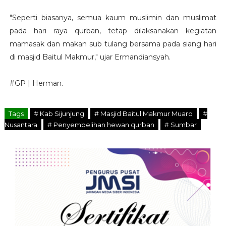
"Seperti biasanya, semua kaum muslimin dan muslimat
pada hari raya qurban, tetap dilaksanakan kegiatan
mamasak dan makan sub tulang bersama pada siang hari
di masjid Baitul Makmur," ujar Ermandiansyah.
#GP | Herman.
Tags
# Kab Sijunjung
# Masjid Baitul Makmur Muaro
#
Nusantara
# Penyembelihan hewan qurban
# Sumbar