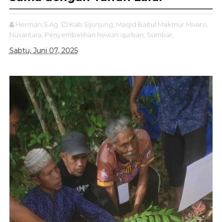
Herman,S.Ag
Kab Sijunjung,
Masjid Baitul Makmur Muaro,
Nusantara,
Penyembelihan hewan qurban,
Sumbar,
Sabtu, Juni 07, 2025