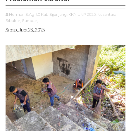
Herman,S.Ag
Kab Sijunjung,
KKN UNP 2025,
Nusantara,
Sibakur,
Sumbar,
Senin, Juni 23, 2025