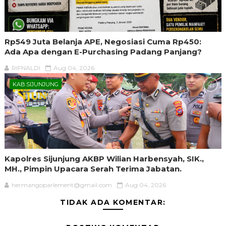
Rp549 Juta Belanja APE, Negosiasi Cuma Rp450:
Ada Apa dengan E-Purchasing Padang Panjang?
RIFNALDI
Aug 04, 2026
KAB.SIJUNJUNG
Kapolres Sijunjung AKBP Wilian Harbensyah, SIK.,
MH., Pimpin Upacara Serah Terima Jabatan.
hermangoparlement@gmail.com
Aug 04, 2026
TIDAK ADA KOMENTAR: