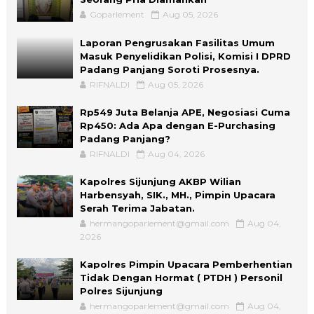
Goparlement
Aug 05, 2026
Laporan Pengrusakan Fasilitas Umum
Masuk Penyelidikan Polisi, Komisi I DPRD
Padang Panjang Soroti Prosesnya.
RIFNALDI
Aug 05, 2026
Rp549 Juta Belanja APE, Negosiasi Cuma
Rp450: Ada Apa dengan E-Purchasing
Padang Panjang?
RIFNALDI
Aug 04, 2026
Kapolres Sijunjung AKBP Wilian
Harbensyah, SIK., MH., Pimpin Upacara
Serah Terima Jabatan.
hermangoparlement@gmail.com
Aug 04,
2026
Kapolres Pimpin Upacara Pemberhentian
Tidak Dengan Hormat ( PTDH ) Personil
Polres Sijunjung
hermangoparlement@gmail.com
Aug 04,