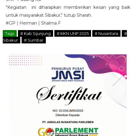
"Kegiatan ini diharapkan memberikan kesan yang baik
untuk masyarakat Sibakur," tutup Sharah.
#GP | Herman | Shalma F
Tags
# Kab Sijunjung
# KKN UNP 2025
# Nusantara
#
Sibakur
# Sumbar