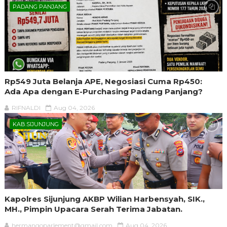
PADANG PANJANG
Rp549 Juta Belanja APE, Negosiasi Cuma Rp450:
Ada Apa dengan E-Purchasing Padang Panjang?
RIFNALDI
Aug 04, 2026
KAB.SIJUNJUNG
Kapolres Sijunjung AKBP Wilian Harbensyah, SIK.,
MH., Pimpin Upacara Serah Terima Jabatan.
hermangoparlement@gmail.com
Aug 04, 2026