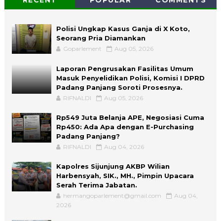
Polisi Ungkap Kasus Ganja di X Koto,
Seorang Pria Diamankan
Goparlement
Aug 05, 2026
Laporan Pengrusakan Fasilitas Umum
Masuk Penyelidikan Polisi, Komisi I DPRD
Padang Panjang Soroti Prosesnya.
RIFNALDI
Aug 05, 2026
Rp549 Juta Belanja APE, Negosiasi Cuma
Rp450: Ada Apa dengan E-Purchasing
Padang Panjang?
RIFNALDI
Aug 04, 2026
Kapolres Sijunjung AKBP Wilian
Harbensyah, SIK., MH., Pimpin Upacara
Serah Terima Jabatan.
hermangoparlement@gmail.com
Aug 04,
2026