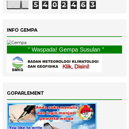
5
4
0
2
4
6
3
INFO GEMPA
" Waspada! Gempa Susulan "
GOPARLEMENT