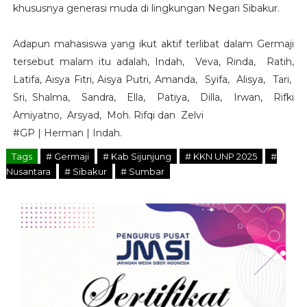
khususnya generasi muda di lingkungan Negari Sibakur.
Adapun mahasiswa yang ikut aktif terlibat dalam Germaji
tersebut malam itu adalah, Indah, Veva, Rinda, Ratih,
Latifa, Aisya Fitri, Aisya Putri, Amanda, Syifa, Alisya, Tari,
Sri, Shalma, Sandra, Ella, Patiya, Dilla, Irwan, Rifki
Amiyatno, Arsyad, Moh. Rifqi dan Zelvi
#GP | Herman | Indah.
Tags
# Germaji
# Kab Sijunjung
# KKN UNP 2025
#
Nusantara
# Sibakur
# Sumbar