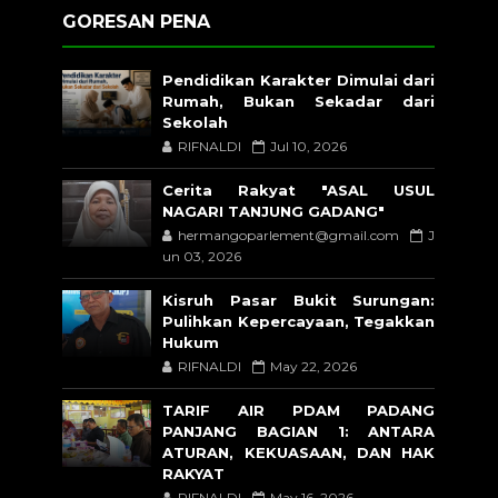
GORESAN PENA
Pendidikan Karakter Dimulai dari
Rumah, Bukan Sekadar dari
Sekolah
RIFNALDI
Jul 10, 2026
Cerita Rakyat "ASAL USUL
NAGARI TANJUNG GADANG"
hermangoparlement@gmail.com
J
un 03, 2026
Kisruh Pasar Bukit Surungan:
Pulihkan Kepercayaan, Tegakkan
Hukum
RIFNALDI
May 22, 2026
TARIF AIR PDAM PADANG
PANJANG BAGIAN 1: ANTARA
ATURAN, KEKUASAAN, DAN HAK
RAKYAT
RIFNALDI
May 16, 2026