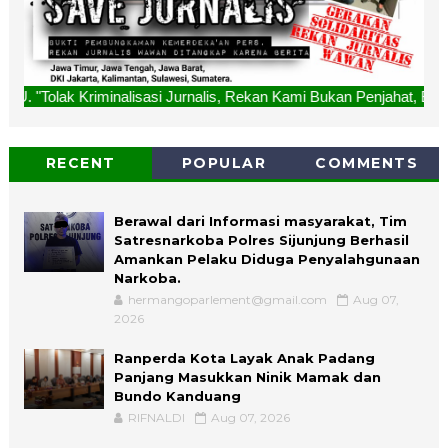
lisasi Jurnalis, Rekan Kami Bukan Penjahat, Bukan Ditangkap
RECENT
POPULAR
COMMENTS
Berawal dari Informasi masyarakat, Tim
Satresnarkoba Polres Sijunjung Berhasil
Amankan Pelaku Diduga Penyalahgunaan
Narkoba.
hermangoparlement@gmail.com
Aug 07,
2026
Ranperda Kota Layak Anak Padang
Panjang Masukkan Ninik Mamak dan
Bundo Kanduang
RIFNALDI
Aug 07, 2026