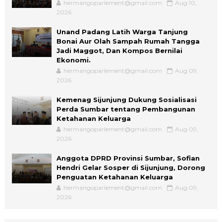
hermangoparlement@gmail.com
Aug 10,
2026
Unand Padang Latih Warga Tanjung
Bonai Aur Olah Sampah Rumah Tangga
Jadi Maggot, Dan Kompos Bernilai
Ekonomi.
hermangoparlement@gmail.com
Aug 09,
2026
Kemenag Sijunjung Dukung Sosialisasi
Perda Sumbar tentang Pembangunan
Ketahanan Keluarga
hermangoparlement@gmail.com
Aug 09,
2026
Anggota DPRD Provinsi Sumbar, Sofian
Hendri Gelar Sosper di Sijunjung, Dorong
Penguatan Ketahanan Keluarga
hermangoparlement@gmail.com
Aug 09,
2026