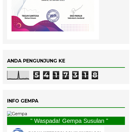
ANDA PENGUNJUNG KE
5
4
1
7
3
1
8
INFO GEMPA
" Waspada! Gempa Susulan "