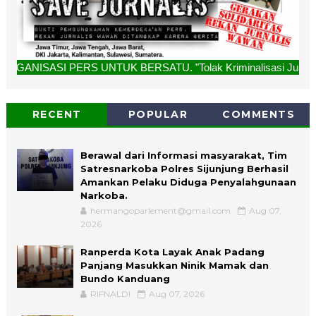
S UNTUK BERSATU. "Tolak Kriminalisasi Jurnalis, Rekan Kami
RECENT
POPULAR
COMMENTS
Berawal dari Informasi masyarakat, Tim
Satresnarkoba Polres Sijunjung Berhasil
Amankan Pelaku Diduga Penyalahgunaan
Narkoba.
hermangoparlement@gmail.com
Aug 07,
2026
Ranperda Kota Layak Anak Padang
Panjang Masukkan Ninik Mamak dan
Bundo Kanduang
RIFNALDI
Aug 07, 2026