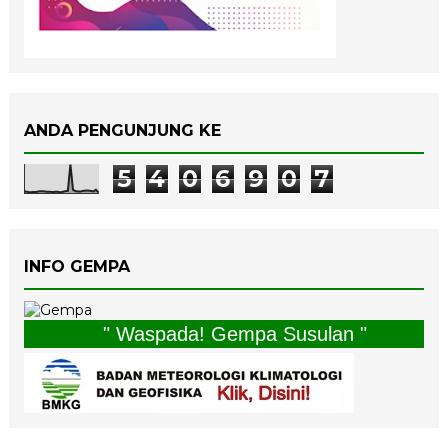
ANDA PENGUNJUNG KE
5
4
0
6
9
0
7
INFO GEMPA
" Waspada! Gempa Susulan "