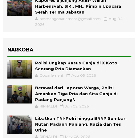
Kapolres Sijunjung AKBP Wilian
Harbensyah, SIK., MH., Pimpin Upacara
Serah Terima Jabatan.
hermangoparlement@gmail.com
Aug 04,
2026
NARKOBA
Polisi Ungkap Kasus Ganja di X Koto,
Seorang Pria Diamankan
Goparlement
Aug 05, 2026
Berawal dari Laporan Warga, Polisi
Amankan Tiga Pria dan Sita Ganja di
Padang Panjang".
RIFNALDI
Jun 02, 2026
Libatkan TNI-Polri hingga BNNP Sumbar:
Rutan Padang Panjang, Razia dan Tes
Urine
RIFNALDI
May 08, 2026