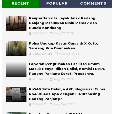
RECENT
POPULAR
COMMENTS
Ranperda Kota Layak Anak Padang
Panjang Masukkan Ninik Mamak dan
Bundo Kanduang
RIFNALDI
Aug 07, 2026
Polisi Ungkap Kasus Ganja di X Koto,
Seorang Pria Diamankan
Goparlement
Aug 05, 2026
Laporan Pengrusakan Fasilitas Umum
Masuk Penyelidikan Polisi, Komisi I DPRD
Padang Panjang Soroti Prosesnya.
RIFNALDI
Aug 05, 2026
Rp549 Juta Belanja APE, Negosiasi Cuma
Rp450: Ada Apa dengan E-Purchasing
Padang Panjang?
RIFNALDI
Aug 04, 2026