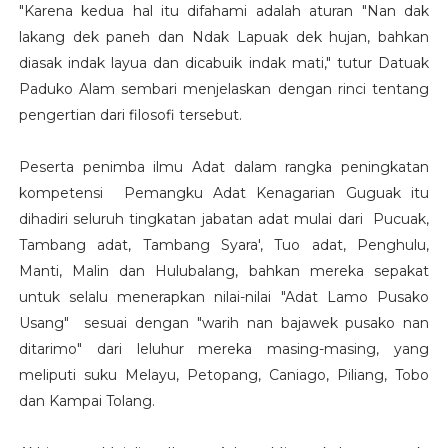
"Karena kedua hal itu difahami adalah aturan "Nan dak
lakang dek paneh dan Ndak Lapuak dek hujan, bahkan
diasak indak layua dan dicabuik indak mati," tutur Datuak
Paduko Alam sembari menjelaskan dengan rinci tentang
pengertian dari filosofi tersebut.
Peserta penimba ilmu Adat dalam rangka peningkatan
kompetensi Pemangku Adat Kenagarian Guguak itu
dihadiri seluruh tingkatan jabatan adat mulai dari Pucuak,
Tambang adat, Tambang Syara', Tuo adat, Penghulu,
Manti, Malin dan Hulubalang, bahkan mereka sepakat
untuk selalu menerapkan nilai-nilai "Adat Lamo Pusako
Usang" sesuai dengan "warih nan bajawek pusako nan
ditarimo" dari leluhur mereka masing-masing, yang
meliputi suku Melayu, Petopang, Caniago, Piliang, Tobo
dan Kampai Tolang.