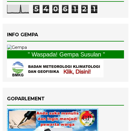
5
4
0
6
1
2
1
INFO GEMPA
" Waspada! Gempa Susulan "
GOPARLEMENT