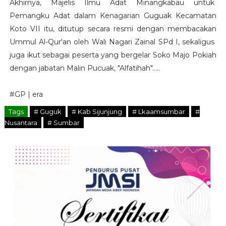
Akhirnya, Majelis Ilmu Adat Minangkabau untuk
Pemangku Adat dalam Kenagarian Guguak Kecamatan
Koto VII itu, ditutup secara resmi dengan membacakan
Ummul Al-Qur'an oleh Wali Nagari Zainal SPd I, sekaligus
juga ikut sebagai peserta yang bergelar Soko Majo Pokiah
dengan jabatan Malin Pucuak, "Alfatihah".....
#GP | era
Tags
# Guguk
# Kab Sijunjung
# Lkaamsumbar
#
Nusantara
# Sumbar