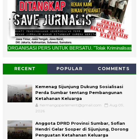
PERS UNTUK BERSATU. "Tolak Kriminalisasi Jurnalis, Rekan K
RECENT
POPULAR
COMMENTS
Kemenag Sijunjung Dukung Sosialisasi
Perda Sumbar tentang Pembangunan
Ketahanan Keluarga
hermangoparlement@gmail.com
Aug 09,
2026
Anggota DPRD Provinsi Sumbar, Sofian
Hendri Gelar Sosper di Sijunjung, Dorong
Penguatan Ketahanan Keluarga