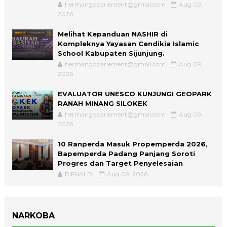
hermangoparlement@gmail.com
Aug 09,
2026
Melihat Kepanduan NASHIR di
Kompleknya Yayasan Cendikia Islamic
School Kabupaten Sijunjung.
hermangoparlement@gmail.com
Aug 09,
2026
EVALUATOR UNESCO KUNJUNGI GEOPARK
RANAH MINANG SILOKEK
hermangoparlement@gmail.com
Aug 09,
2026
10 Ranperda Masuk Propemperda 2026,
Bapemperda Padang Panjang Soroti
Progres dan Target Penyelesaian
RIFNALDI
Aug 09, 2026
NARKOBA