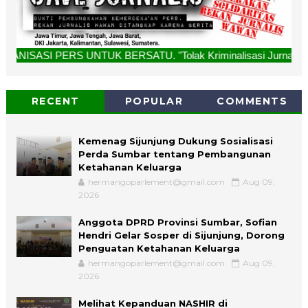
UNTUK BERSATU. "Tolak Kriminalisasi Jurnalis, Rekan Kami Bu
RECENT
POPULAR
COMMENTS
Kemenag Sijunjung Dukung Sosialisasi
Perda Sumbar tentang Pembangunan
Ketahanan Keluarga
hermangoparlement@gmail.com
Aug 09,
2026
Anggota DPRD Provinsi Sumbar, Sofian
Hendri Gelar Sosper di Sijunjung, Dorong
Penguatan Ketahanan Keluarga
hermangoparlement@gmail.com
Aug 09,
2026
Melihat Kepanduan NASHIR di