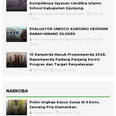
Kompleknya Yayasan Cendikia Islamic
School Kabupaten Sijunjung.
hermangoparlement@gmail.com
Aug 09,
2026
EVALUATOR UNESCO KUNJUNGI GEOPARK
RANAH MINANG SILOKEK
hermangoparlement@gmail.com
Aug 09,
2026
10 Ranperda Masuk Propemperda 2026,
Bapemperda Padang Panjang Soroti
Progres dan Target Penyelesaian
RIFNALDI
Aug 09, 2026
NARKOBA
Polisi Ungkap Kasus Ganja di X Koto,
Seorang Pria Diamankan
Goparlement
Aug 05, 2026