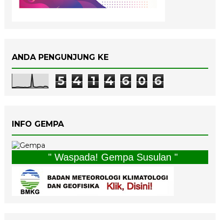
ANDA PENGUNJUNG KE
5
4
1
4
6
0
6
INFO GEMPA
" Waspada! Gempa Susulan "