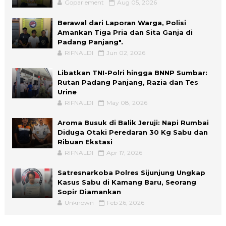
Goparlement
Aug 05, 2026
Berawal dari Laporan Warga, Polisi
Amankan Tiga Pria dan Sita Ganja di
Padang Panjang".
RIFNALDI
Jun 02, 2026
Libatkan TNI-Polri hingga BNNP Sumbar:
Rutan Padang Panjang, Razia dan Tes
Urine
RIFNALDI
May 08, 2026
Aroma Busuk di Balik Jeruji: Napi Rumbai
Diduga Otaki Peredaran 30 Kg Sabu dan
Ribuan Ekstasi
RIFNALDI
Apr 17, 2026
Satresnarkoba Polres Sijunjung Ungkap
Kasus Sabu di Kamang Baru, Seorang
Sopir Diamankan
Unknown
Feb 26, 2026