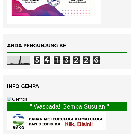
ANDA PENGUNJUNG KE
5
4
1
3
2
2
6
INFO GEMPA
" Waspada! Gempa Susulan "