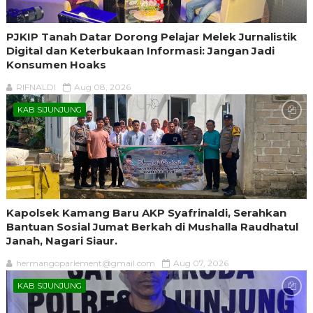
PJKIP Tanah Datar Dorong Pelajar Melek Jurnalistik
Digital dan Keterbukaan Informasi: Jangan Jadi
Konsumen Hoaks
RIFNALDI
Aug 08, 2026
KAB SIJUNJUNG
Kapolsek Kamang Baru AKP Syafrinaldi, Serahkan
Bantuan Sosial Jumat Berkah di Mushalla Raudhatul
Janah, Nagari Siaur.
hermangoparlement@gmail.com
Aug 07, 2026
KAB SIJUNJUNG