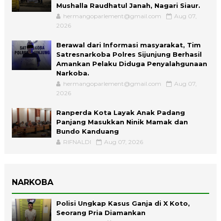
Mushalla Raudhatul Janah, Nagari Siaur.
hermangoparlement@gmail.com
Aug 07,
2026
Berawal dari Informasi masyarakat, Tim
Satresnarkoba Polres Sijunjung Berhasil
Amankan Pelaku Diduga Penyalahgunaan
Narkoba.
hermangoparlement@gmail.com
Aug 07,
2026
Ranperda Kota Layak Anak Padang
Panjang Masukkan Ninik Mamak dan
Bundo Kanduang
RIFNALDI
Aug 07, 2026
NARKOBA
Polisi Ungkap Kasus Ganja di X Koto,
Seorang Pria Diamankan