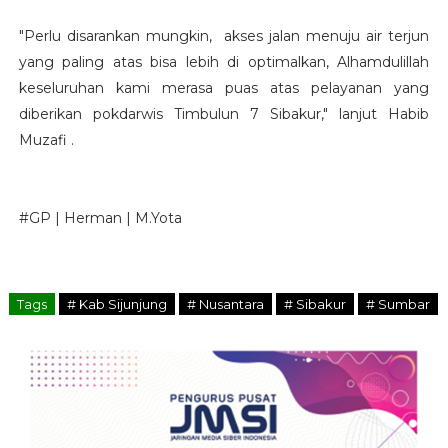
"Perlu disarankan mungkin, akses jalan menuju air terjun
yang paling atas bisa lebih di optimalkan, Alhamdulillah
keseluruhan kami merasa puas atas pelayanan yang
diberikan pokdarwis Timbulun 7 Sibakur," lanjut Habib
Muzafi .
#GP | Herman | M.Yota
Tags
# Kab Sijunjung
# Nusantara
# Sibakur
# Sumbar