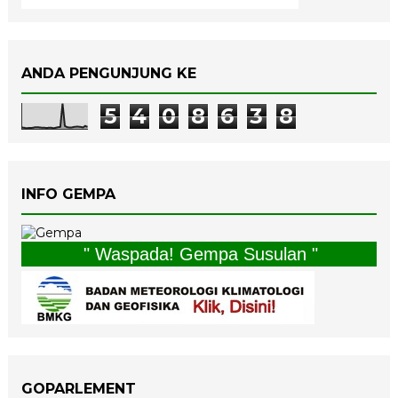
ANDA PENGUNJUNG KE
5
4
0
8
6
3
8
INFO GEMPA
" Waspada! Gempa Susulan "
GOPARLEMENT