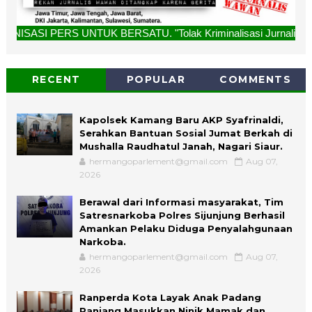
NTUK BERSATU. "Tolak Kriminalisasi Jurnalis, Rekan Kami Buk
RECENT
POPULAR
COMMENTS
Kapolsek Kamang Baru AKP Syafrinaldi,
Serahkan Bantuan Sosial Jumat Berkah di
Mushalla Raudhatul Janah, Nagari Siaur.
hermangoparlement@gmail.com
Aug 07,
2026
Berawal dari Informasi masyarakat, Tim
Satresnarkoba Polres Sijunjung Berhasil
Amankan Pelaku Diduga Penyalahgunaan
Narkoba.
hermangoparlement@gmail.com
Aug 07,
2026
Ranperda Kota Layak Anak Padang
Panjang Masukkan Ninik Mamak dan