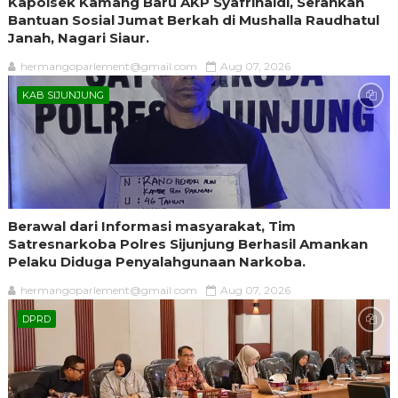
Kapolsek Kamang Baru AKP Syafrinaldi, Serahkan
Bantuan Sosial Jumat Berkah di Mushalla Raudhatul
Janah, Nagari Siaur.
hermangoparlement@gmail.com
Aug 07, 2026
KAB SIJUNJUNG
Berawal dari Informasi masyarakat, Tim
Satresnarkoba Polres Sijunjung Berhasil Amankan
Pelaku Diduga Penyalahgunaan Narkoba.
hermangoparlement@gmail.com
Aug 07, 2026
DPRD