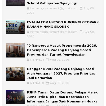
School Kabupaten Sijunjung.
hermangoparlement@gmail.com
Aug 09,
2026
EVALUATOR UNESCO KUNJUNGI GEOPARK
RANAH MINANG SILOKEK
hermangoparlement@gmail.com
Aug 09,
2026
10 Ranperda Masuk Propemperda 2026,
Bapemperda Padang Panjang Soroti
Progres dan Target Penyelesaian
RIFNALDI
Aug 09, 2026
Banggar DPRD Padang Panjang Soroti
Arah Anggaran 2027, Program Prioritas
Jadi Perhatian
RIFNALDI
Aug 09, 2026
PJKIP Tanah Datar Dorong Pelajar Melek
Jurnalistik Digital dan Keterbukaan
Informasi: Jangan Jadi Konsumen Hoaks