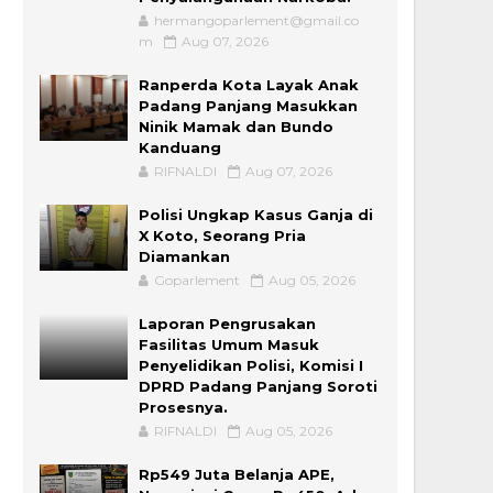
hermangoparlement@gmail.co
m
Aug 07, 2026
Ranperda Kota Layak Anak
Padang Panjang Masukkan
Ninik Mamak dan Bundo
Kanduang
RIFNALDI
Aug 07, 2026
Polisi Ungkap Kasus Ganja di
X Koto, Seorang Pria
Diamankan
Goparlement
Aug 05, 2026
Laporan Pengrusakan
Fasilitas Umum Masuk
Penyelidikan Polisi, Komisi I
DPRD Padang Panjang Soroti
Prosesnya.
RIFNALDI
Aug 05, 2026
Rp549 Juta Belanja APE,