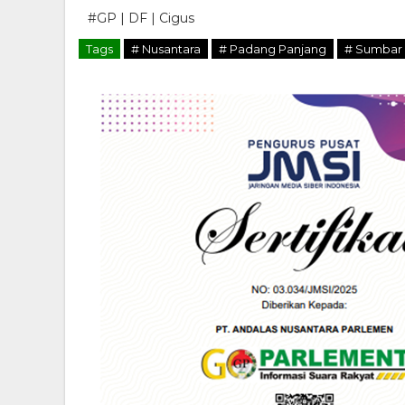
#GP | DF | Cigus
Tags
# Nusantara
# Padang Panjang
# Sumbar