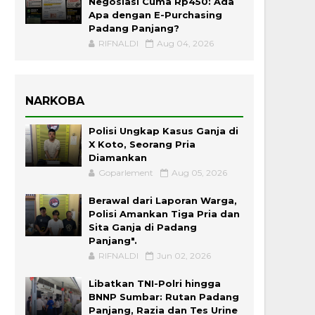
Negosiasi Cuma Rp450: Ada
Apa dengan E-Purchasing
Padang Panjang?
RIFNALDI
Aug 04, 2026
NARKOBA
Polisi Ungkap Kasus Ganja di
X Koto, Seorang Pria
Diamankan
Goparlement
Aug 05, 2026
Berawal dari Laporan Warga,
Polisi Amankan Tiga Pria dan
Sita Ganja di Padang
Panjang".
RIFNALDI
Jun 02, 2026
Libatkan TNI-Polri hingga
BNNP Sumbar: Rutan Padang
Panjang, Razia dan Tes Urine