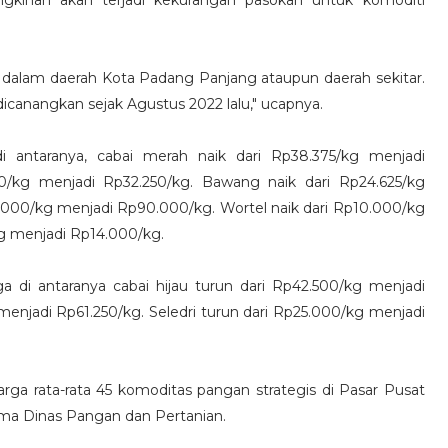
inan akan terjadi kekurangan pasokan untuk komoditi
n dalam daerah Kota Padang Panjang ataupun daerah sekitar.
icanangkan sejak Agustus 2022 lalu," ucapnya.
i antaranya, cabai merah naik dari Rp38.375/kg menjadi
0/kg menjadi Rp32.250/kg. Bawang naik dari Rp24.625/kg
85.000/kg menjadi Rp90.000/kg. Wortel naik dari Rp10.000/kg
g menjadi Rp14.000/kg.
 di antaranya cabai hijau turun dari Rp42.500/kg menjadi
menjadi Rp61.250/kg. Seledri turun dari Rp25.000/kg menjadi
arga rata-rata 45 komoditas pangan strategis di Pasar Pusat
a Dinas Pangan dan Pertanian.