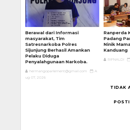
Berawal dari Informasi
Ranperda 
masyarakat, Tim
Padang Pa
Satresnarkoba Polres
Ninik Mam
Sijunjung Berhasil Amankan
Kanduang
Pelaku Diduga
RIFNALDI
Penyalahgunaan Narkoba.
hermangoparlement@gmail.com
A
ug 07, 2026
TIDAK 
POST