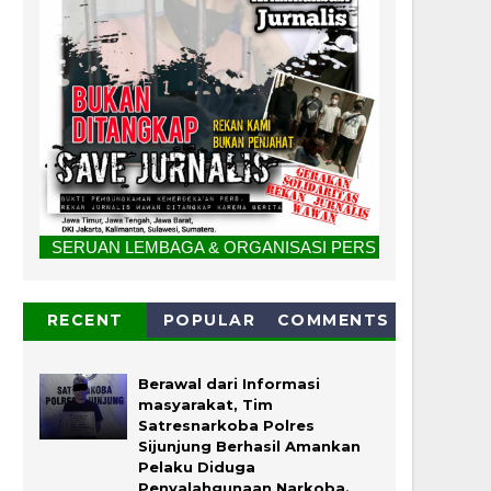
 LEMBAGA & ORGANISASI PERS UNTUK BERSATU. "Tolak Kriminali
RECENT
POPULAR
COMMENTS
Berawal dari Informasi
masyarakat, Tim
Satresnarkoba Polres
Sijunjung Berhasil Amankan
Pelaku Diduga
Penyalahgunaan Narkoba.