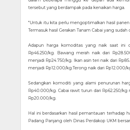
dalam beberapa minggu ke depan ada kemungk
tersebut yang berdampak pada kenaikan harga.
"Untuk itu kita perlu mengoptimalkan hasil pane
Termasuk hasil Gerakan Tanam Cabai yang sudah d
Adapun harga komoditas yang naik saat ini d
Rp46.250/kg. Bawang merah naik dari Rp28.50
menjadi Rp24.750/kg. Ikan asin teri naik dari Rp
menjadi Rp12.000/kg.Terong naik dari Rp12.000/k
Sedangkan komoditi yang alami penurunan harga
Rp40.000/kg. Cabai rawit turun dari Rp62.250/kg 
Rp20.000/kg.
Hal ini berdasarkan hasil pemantauan terhadap h
Padang Panjang oleh Dinas Perdakop UKM bersam