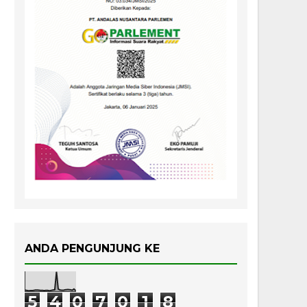
ANDA PENGUNJUNG KE
5
4
0
7
0
1
8