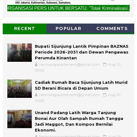
ERS UNTUK BERSATU. "Tolak Kriminalisasi Jurnalis, Rekan Ka
RECENT
POPULAR
COMMENTS
Bupati Sijunjung Lantik Pimpinan BAZNAS
Periode 2026-2031 dan Dewan Pengawas
Perumda Kinantan
hermangoparlement@gmail.com
Aug 10,
2026
Cadiak Rumah Baca Sijunjung Latih Murid
SD Berani Bicara di Depan Umum
hermangoparlement@gmail.com
Aug 10,
2026
Unand Padang Latih Warga Tanjung
Bonai Aur Olah Sampah Rumah Tangga
Jadi Maggot, Dan Kompos Bernilai
Ekonomi.
hermangoparlement@gmail.com
Aug 09,