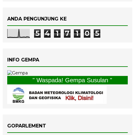
ANDA PENGUNJUNG KE
5
4
1
7
1
0
5
INFO GEMPA
" Waspada! Gempa Susulan "
GOPARLEMENT