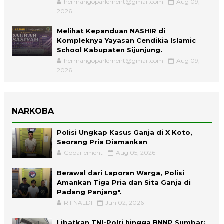
hermangoparlement@gmail.com
Aug 09,
2026
Melihat Kepanduan NASHIR di
Kompleknya Yayasan Cendikia Islamic
School Kabupaten Sijunjung.
hermangoparlement@gmail.com
Aug 09,
2026
NARKOBA
Polisi Ungkap Kasus Ganja di X Koto,
Seorang Pria Diamankan
Goparlement
Aug 05, 2026
Berawal dari Laporan Warga, Polisi
Amankan Tiga Pria dan Sita Ganja di
Padang Panjang".
RIFNALDI
Jun 02, 2026
Libatkan TNI-Polri hingga BNNP Sumbar: