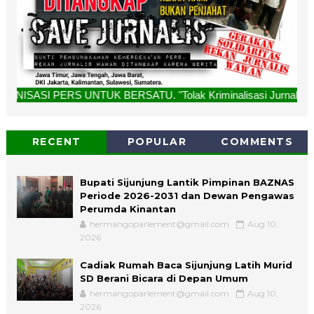
NTUK BERSATU. "Tolak Kriminalisasi Jurnalis, Rekan Kami Bu
RECENT
POPULAR
COMMENTS
Bupati Sijunjung Lantik Pimpinan BAZNAS
Periode 2026-2031 dan Dewan Pengawas
Perumda Kinantan
hermangoparlement@gmail.com
Aug 10,
2026
Cadiak Rumah Baca Sijunjung Latih Murid
SD Berani Bicara di Depan Umum
hermangoparlement@gmail.com
Aug 10,
2026