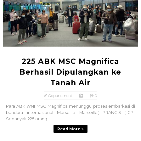
225 ABK MSC Magnifica
Berhasil Dipulangkan ke
Tanah Air
Goparlement
0
Para ABK WNI MSC Magnifica menunggu proses embarkasi di
bandara internasional Marseille ​Marseille( PRANCIS ).GP-
Sebanyak 225 orang...
Read More »