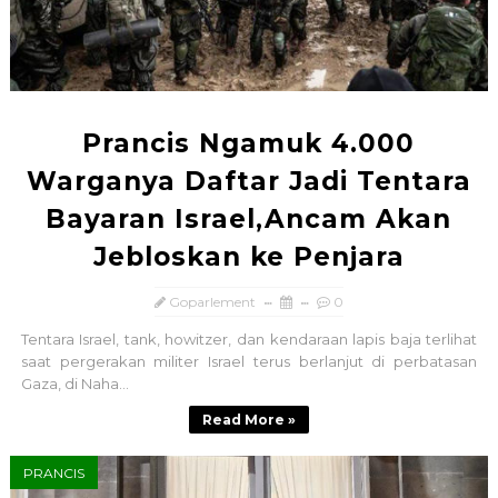
Prancis Ngamuk 4.000
Warganya Daftar Jadi Tentara
Bayaran Israel,Ancam Akan
Jebloskan ke Penjara
Goparlement
0
Tentara Israel, tank, howitzer, dan kendaraan lapis baja terlihat
saat pergerakan militer Israel terus berlanjut di perbatasan
Gaza, di Naha...
Read More »
PRANCIS