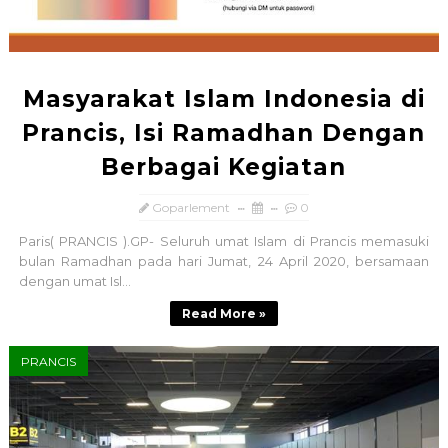
Masyarakat Islam Indonesia di
Prancis, Isi Ramadhan Dengan
Berbagai Kegiatan
Goparlement
0
Paris( PRANCIS ).GP- Seluruh umat Islam di Prancis memasuki
bulan Ramadhan pada hari Jumat, 24 April 2020, bersamaan
dengan umat Isl...
Read More »
PRANCIS