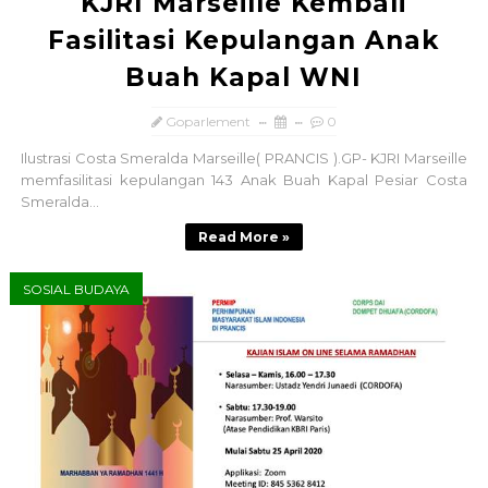
KJRI Marseille Kembali
Fasilitasi Kepulangan Anak
Buah Kapal WNI
Goparlement
0
Ilustrasi Costa Smeralda Marseille( PRANCIS ).GP- KJRI Marseille
memfasilitasi kepulangan 143 Anak Buah Kapal Pesiar Costa
Smeralda...
Read More »
SOSIAL BUDAYA