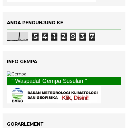
ANDA PENGUNJUNG KE
5
4
1
2
9
3
7
INFO GEMPA
" Waspada! Gempa Susulan "
GOPARLEMENT