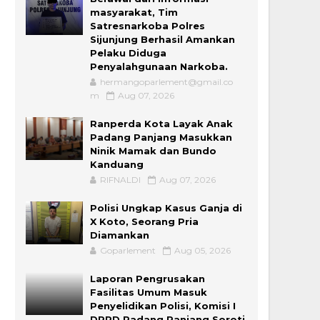
masyarakat, Tim
Satresnarkoba Polres
Sijunjung Berhasil Amankan
Pelaku Diduga
Penyalahgunaan Narkoba.
hermangoparlement@gmail.co
m
Aug 07, 2026
Ranperda Kota Layak Anak
Padang Panjang Masukkan
Ninik Mamak dan Bundo
Kanduang
RIFNALDI
Aug 07, 2026
Polisi Ungkap Kasus Ganja di
X Koto, Seorang Pria
Diamankan
Goparlement
Aug 05, 2026
Laporan Pengrusakan
Fasilitas Umum Masuk
Penyelidikan Polisi, Komisi I
DPRD Padang Panjang Soroti