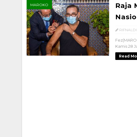
Raja
MAROKO
Nasio
RIFNALDI
Fez(MAROK
Kamis 28 Ja
Read Mo