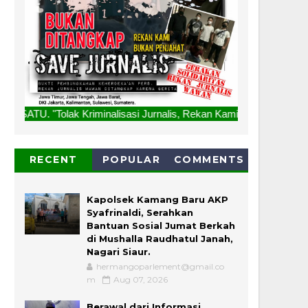
riminalisasi Jurnalis, Rekan Kami Bukan Penjahat, Bukan Dit
RECENT
POPULAR
COMMENTS
Kapolsek Kamang Baru AKP
Syafrinaldi, Serahkan
Bantuan Sosial Jumat Berkah
di Mushalla Raudhatul Janah,
Nagari Siaur.
hermangoparlement@gmail.co
m
Aug 07, 2026
Berawal dari Informasi