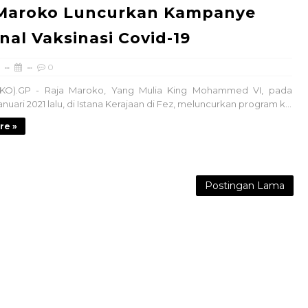
 Maroko Luncurkan Kampanye
nal Vaksinasi Covid-19
0
O).GP - Raja Maroko, Yang Mulia King Mohammed VI, pada
nuari 2021 lalu, di Istana Kerajaan di Fez, meluncurkan program k...
re »
Postingan Lama