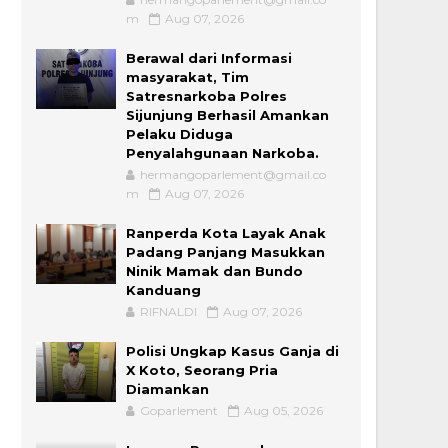
m
Aug 07, 2026
Berawal dari Informasi
masyarakat, Tim
Satresnarkoba Polres
Sijunjung Berhasil Amankan
Pelaku Diduga
Penyalahgunaan Narkoba.
hermangoparlement@gmail.co
m
Aug 07, 2026
Ranperda Kota Layak Anak
Padang Panjang Masukkan
Ninik Mamak dan Bundo
Kanduang
RIFNALDI
Aug 07, 2026
Polisi Ungkap Kasus Ganja di
X Koto, Seorang Pria
Diamankan
Goparlement
Aug 05, 2026