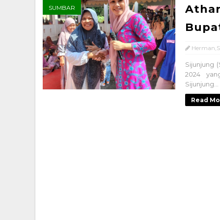
Athar
SUMBAR
Bupat
Herman,S
Sijunjung 
2024 yan
Sijunjung...
Read Mo