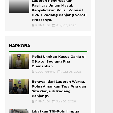
Laporan Pengrusakan
Fasilitas Umum Masuk
Penyelidikan Polisi, Komisi I
DPRD Padang Panjang Soroti
Prosesnya.
RIFNALDI
Aug 05, 2026
NARKOBA
Polisi Ungkap Kasus Ganja di
X Koto, Seorang Pria
Diamankan
Goparlement
Aug 05, 2026
Berawal dari Laporan Warga,
Polisi Amankan Tiga Pria dan
Sita Ganja di Padang
Panjang".
RIFNALDI
Jun 02, 2026
Libatkan TNI-Polri hingga