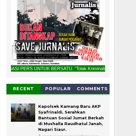
UNTUK BERSATU. "Tolak Kriminalisasi Jurnalis, Rekan Kami Bu
RECENT
POPULAR
COMMENTS
Kapolsek Kamang Baru AKP
Syafrinaldi, Serahkan
Bantuan Sosial Jumat Berkah
di Mushalla Raudhatul Janah,
Nagari Siaur.
hermangoparlement@gmail.co