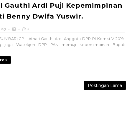
i Gauthi Ardi Puji Kepemimpinan
i Benny Dwifa Yuswir.
.Ag
0
(SUMBAR).GP- Athari Gauthi Ardi Anggota DPR RI Komisi V 2019-
g juga Wasekjen DPP PAN memuji kepemimpinan Bupati
re »
Postingan Lama