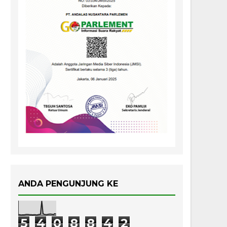
ANDA PENGUNJUNG KE
5
4
0
8
8
4
2