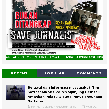
 UNTUK BERSATU. "Tolak Kriminalisasi Jurnalis, Rekan Kami 
RECENT
POPULAR
COMMENTS
Berawal dari Informasi masyarakat, Tim
Satresnarkoba Polres Sijunjung Berhasil
Amankan Pelaku Diduga Penyalahgunaan
Narkoba.
hermangoparlement@gmail.com
Aug 07,