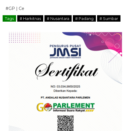
#GP | Ce
Tags
# Harkitnas
# Nusantara
# Padang
# Sumbar