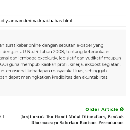
 surat kabar online dengan sebutan e-paper yang
ai dengan UU No.14 Tahun 2008, tentang keterbukaan
stansi dan lembaga excekutiv, legislatif dan yudikatif maupun
) guna mempublikasikan profil, kinerja, ekspost kegiatan,
 internasional kehadapan masyarakat luas, sehinggah
n dapat meningkatkan kredibiltas dan akuntabilitas.
Older Article
.I
𝐉𝐚𝐧𝐣𝐢 𝐮𝐧𝐭𝐮𝐤 𝐈𝐛𝐮 𝐇𝐚𝐦𝐢𝐥 𝐌𝐮𝐥𝐚𝐢 𝐃𝐢𝐭𝐮𝐧𝐚𝐢𝐤𝐚𝐧, 𝐏𝐞𝐦𝐤𝐚𝐛
𝐃𝐡𝐚𝐫𝐦𝐚𝐬𝐫𝐚𝐲𝐚 𝐒𝐚𝐥𝐮𝐫𝐤𝐚𝐧 𝐁𝐚𝐧𝐭𝐮𝐚𝐧 𝐏𝐞𝐫𝐦𝐚𝐤𝐚𝐧𝐚𝐧