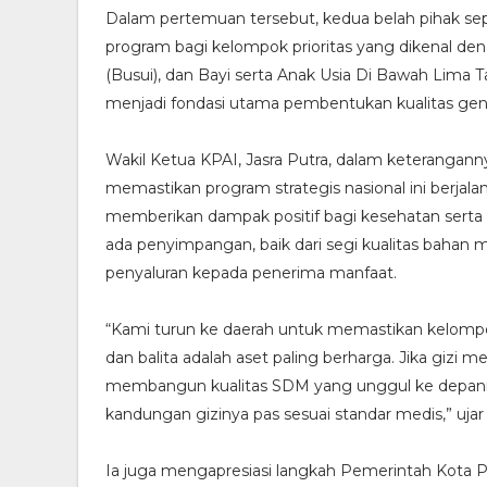
Dalam pertemuan tersebut, kedua belah pihak se
program bagi kelompok prioritas yang dikenal den
(Busui), dan Bayi serta Anak Usia Di Bawah Lima Tah
menjadi fondasi utama pembentukan kualitas gen
Wakil Ketua KPAI, Jasra Putra, dalam keterangan
memastikan program strategis nasional ini berjalan
memberikan dampak positif bagi kesehatan serta 
ada penyimpangan, baik dari segi kualitas bahan
penyaluran kepada penerima manfaat.
“Kami turun ke daerah untuk memastikan kelompok 
dan balita adalah aset paling berharga. Jika gizi 
membangun kualitas SDM yang unggul ke depannya
kandungan gizinya pas sesuai standar medis,” ujar
Ia juga mengapresiasi langkah Pemerintah Kota Pa