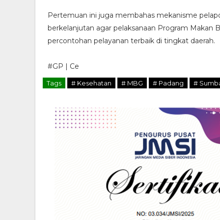
Pertemuan ini juga membahas mekanisme pelaporan
berkelanjutan agar pelaksanaan Program Makan Be
percontohan pelayanan terbaik di tingkat daerah.
#GP | Ce
Tags
# Kesehatan
# MBG
# Padang
# Sumb