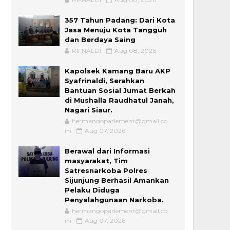
357 Tahun Padang: Dari Kota
Jasa Menuju Kota Tangguh
dan Berdaya Saing
RIFNALDI
Aug 08, 2026
Kapolsek Kamang Baru AKP
Syafrinaldi, Serahkan
Bantuan Sosial Jumat Berkah
di Mushalla Raudhatul Janah,
Nagari Siaur.
hermangoparlement@gmail.co
m
Aug 07, 2026
Berawal dari Informasi
masyarakat, Tim
Satresnarkoba Polres
Sijunjung Berhasil Amankan
Pelaku Diduga
Penyalahgunaan Narkoba.
hermangoparlement@gmail.co
m
Aug 07, 2026