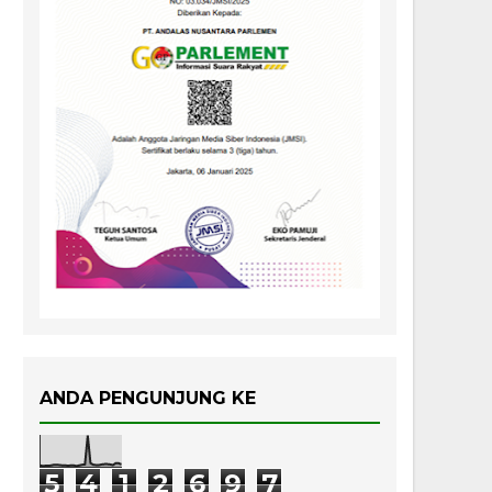
ANDA PENGUNJUNG KE
5
4
1
2
6
9
7