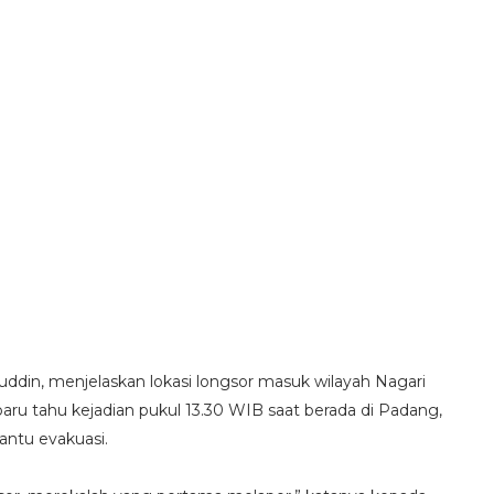
SERUAN LEMBAGA & ORGANISASI PERS U
ddin, menjelaskan lokasi longsor masuk wilayah Nagari
aru tahu kejadian pukul 13.30 WIB saat berada di Padang,
ntu evakuasi.