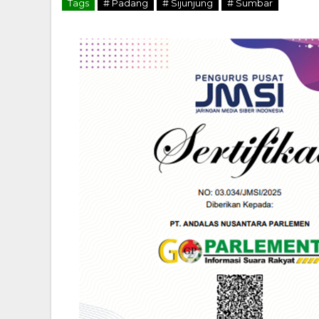
Tags
# Padang
# Sijunjung
# Sumbar