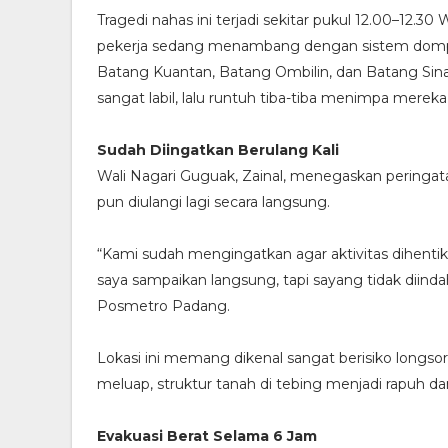
Tragedi nahas ini terjadi sekitar pukul 12.00–12.
pekerja sedang menambang dengan sistem dompen
Batang Kuantan, Batang Ombilin, dan Batang Sin
sangat labil, lalu runtuh tiba-tiba menimpa merek
Sudah Diingatkan Berulang Kali
Wali Nagari Guguak, Zainal, menegaskan peringatan
pun diulangi lagi secara langsung.
“Kami sudah mengingatkan agar aktivitas dihenti
saya sampaikan langsung, tapi sayang tidak diinda
Posmetro Padang.
Lokasi ini memang dikenal sangat berisiko longsor 
meluap, struktur tanah di tebing menjadi rapuh d
Evakuasi Berat Selama 6 Jam