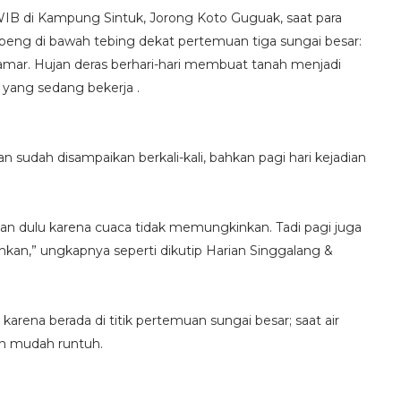
30 WIB di Kampung Sintuk, Jorong Koto Guguak, saat para
g di bawah tebing dekat pertemuan tiga sungai besar:
amar. Hujan deras berhari-hari membuat tanah menjadi
a yang sedang bekerja .
 sudah disampaikan berkali-kali, bahkan pagi hari kejadian
kan dulu karena cuaca tidak memungkinkan. Tadi pagi juga
hkan,” ungkapnya seperti dikutip Harian Singgalang &
karena berada di titik pertemuan sungai besar; saat air
an mudah runtuh.