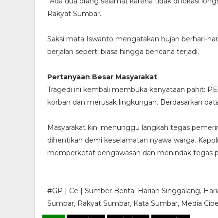
“Ada dua orang selamat karena tidak di lokasi lo
Rakyat Sumbar.
Saksi mata Iswanto mengatakan hujan berhari-har
berjalan seperti biasa hingga bencana terjadi.
Pertanyaan Besar Masyarakat
Tragedi ini kembali membuka kenyataan pahit: PET
korban dan merusak lingkungan. Berdasarkan data Wa
Masyarakat kini menunggu langkah tegas pemerinta
dihentikan demi keselamatan nyawa warga. Kapolr
memperketat pengawasan dan menindak tegas p
#GP | Ce | Sumber Berita: Harian Singgalang, Har
Sumbar, Rakyat Sumbar, Kata Sumbar, Media Cib