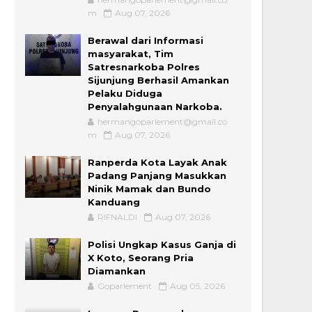
m
Aug 07, 2026
Berawal dari Informasi
masyarakat, Tim
Satresnarkoba Polres
Sijunjung Berhasil Amankan
Pelaku Diduga
Penyalahgunaan Narkoba.
hermangoparlement@gmail.co
m
Aug 07, 2026
Ranperda Kota Layak Anak
Padang Panjang Masukkan
Ninik Mamak dan Bundo
Kanduang
RIFNALDI
Aug 07, 2026
Polisi Ungkap Kasus Ganja di
X Koto, Seorang Pria
Diamankan
Goparlement
Aug 05, 2026