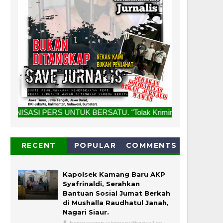
NTUK BERSATU. "Tolak Kriminalisasi Jurnalis, Rekan Kami Bu
RECENT
POPULAR
COMMENTS
Kapolsek Kamang Baru AKP
Syafrinaldi, Serahkan
Bantuan Sosial Jumat Berkah
di Mushalla Raudhatul Janah,
Nagari Siaur.
hermangoparlement@gmail.co