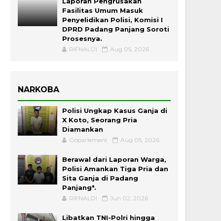
Laporan Pengrusakan
Fasilitas Umum Masuk
Penyelidikan Polisi, Komisi I
DPRD Padang Panjang Soroti
Prosesnya.
RIFNALDI
Aug 05, 2026
NARKOBA
Polisi Ungkap Kasus Ganja di
X Koto, Seorang Pria
Diamankan
Goparlement
Aug 05, 2026
Berawal dari Laporan Warga,
Polisi Amankan Tiga Pria dan
Sita Ganja di Padang
Panjang".
RIFNALDI
Jun 02, 2026
Libatkan TNI-Polri hingga