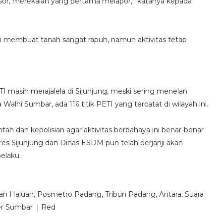
ngsor, merekalah yang pertama melapor,” katanya kepada
i membuat tanah sangat rapuh, namun aktivitas tetap
I masih merajalela di Sijunjung, meski sering menelan
lhi Sumbar, ada 116 titik PETI yang tercatat di wilayah ini.
h dan kepolisian agar aktivitas berbahaya ini benar-benar
es Sijunjung dan Dinas ESDM pun telah berjanji akan
elaku.
ian Haluan, Posmetro Padang, Tribun Padang, Antara, Suara
er Sumbar | Red