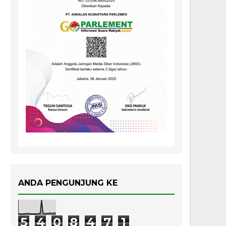
ANDA PENGUNJUNG KE
5
4
0
8
4
7
1