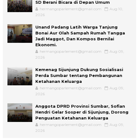
SD Berani Bicara di Depan Umum
hermangoparlement@gmail.com
Aug 10,
2026
Unand Padang Latih Warga Tanjung
Bonai Aur Olah Sampah Rumah Tangga
Jadi Maggot, Dan Kompos Bernilai
Ekonomi.
hermangoparlement@gmail.com
Aug 09,
2026
Kemenag Sijunjung Dukung Sosialisasi
Perda Sumbar tentang Pembangunan
Ketahanan Keluarga
hermangoparlement@gmail.com
Aug 09,
2026
Anggota DPRD Provinsi Sumbar, Sofian
Hendri Gelar Sosper di Sijunjung, Dorong
Penguatan Ketahanan Keluarga
hermangoparlement@gmail.com
Aug 09,
2026