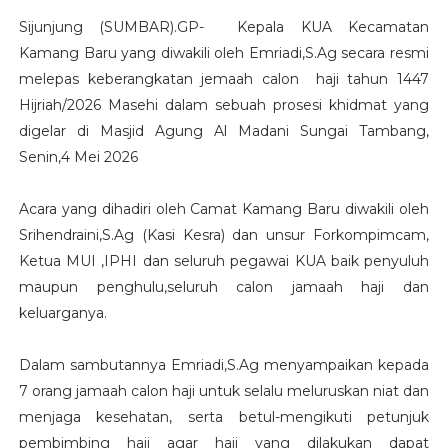
Sijunjung (SUMBAR).GP- Kepala KUA Kecamatan
Kamang Baru yang diwakili oleh Emriadi,S.Ag secara resmi
melepas keberangkatan jemaah calon haji tahun 1447
Hijriah/2026 Masehi dalam sebuah prosesi khidmat yang
digelar di Masjid Agung Al Madani Sungai Tambang,
Senin,4 Mei 2026
Acara yang dihadiri oleh Camat Kamang Baru diwakili oleh
Srihendraini,S.Ag (Kasi Kesra) dan unsur Forkompimcam,
Ketua MUI ,IPHI dan seluruh pegawai KUA baik penyuluh
maupun penghulu,seluruh calon jamaah haji dan
keluarganya.
Dalam sambutannya Emriadi,S.Ag menyampaikan kepada
7 orang jamaah calon haji untuk selalu meluruskan niat dan
menjaga kesehatan, serta betul-mengikuti petunjuk
pembimbing haji agar haji yang dilakukan dapat