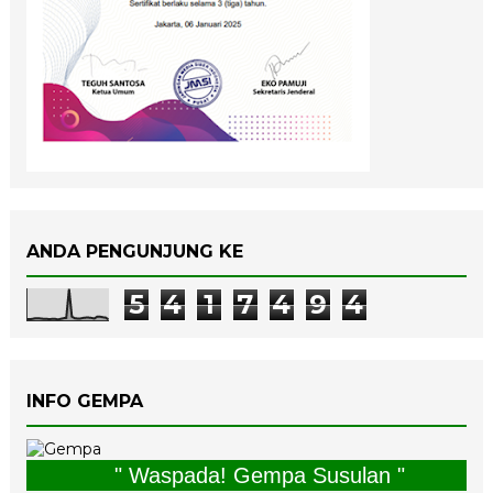
ANDA PENGUNJUNG KE
5
4
1
7
4
9
4
INFO GEMPA
" Waspada! Gempa Susulan "