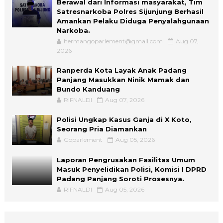
Berawal dari Informasi masyarakat, Tim
Satresnarkoba Polres Sijunjung Berhasil
Amankan Pelaku Diduga Penyalahgunaan
Narkoba.
hermangoparlement@gmail.com
Aug 07,
2026
Ranperda Kota Layak Anak Padang
Panjang Masukkan Ninik Mamak dan
Bundo Kanduang
RIFNALDI
Aug 07, 2026
Polisi Ungkap Kasus Ganja di X Koto,
Seorang Pria Diamankan
Goparlement
Aug 05, 2026
Laporan Pengrusakan Fasilitas Umum
Masuk Penyelidikan Polisi, Komisi I DPRD
Padang Panjang Soroti Prosesnya.
RIFNALDI
Aug 05, 2026