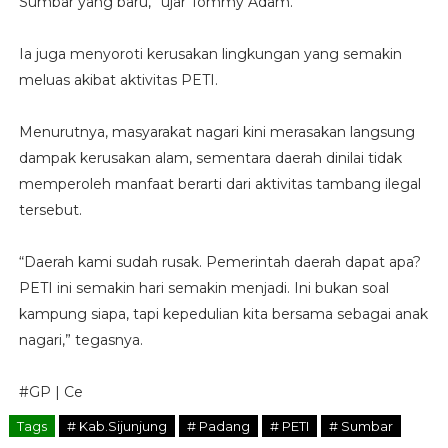
Sumbar yang baru,” ujar Tommy Adam.
Ia juga menyoroti kerusakan lingkungan yang semakin
meluas akibat aktivitas PETI.
Menurutnya, masyarakat nagari kini merasakan langsung
dampak kerusakan alam, sementara daerah dinilai tidak
memperoleh manfaat berarti dari aktivitas tambang ilegal
tersebut.
“Daerah kami sudah rusak. Pemerintah daerah dapat apa?
PETI ini semakin hari semakin menjadi. Ini bukan soal
kampung siapa, tapi kepedulian kita bersama sebagai anak
nagari,” tegasnya.
#GP | Ce
Tags
# Kab.Sijunjung
# Padang
# PETI
# Sumbar