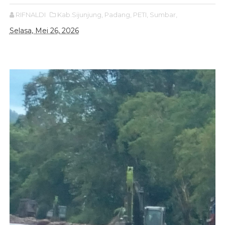
RIFNALDI
Kab.Sijunjung,
Padang,
PETI,
Sumbar,
Selasa, Mei 26, 2026