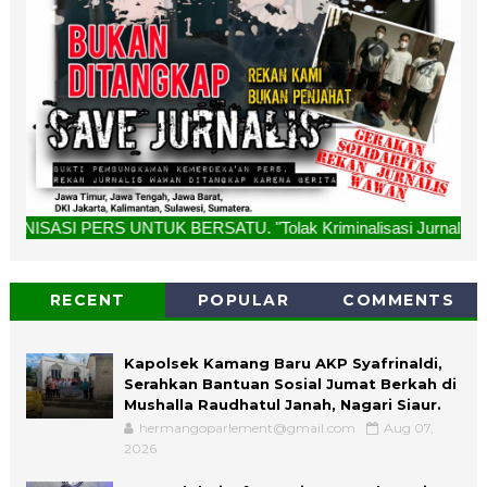
TUK BERSATU. "Tolak Kriminalisasi Jurnalis, Rekan Kami Buk
RECENT
POPULAR
COMMENTS
Kapolsek Kamang Baru AKP Syafrinaldi,
Serahkan Bantuan Sosial Jumat Berkah di
Mushalla Raudhatul Janah, Nagari Siaur.
hermangoparlement@gmail.com
Aug 07,
2026