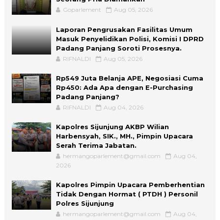
Goparlement
Aug 05, 2026
Laporan Pengrusakan Fasilitas Umum
Masuk Penyelidikan Polisi, Komisi I DPRD
Padang Panjang Soroti Prosesnya.
RIFNALDI
Aug 05, 2026
Rp549 Juta Belanja APE, Negosiasi Cuma
Rp450: Ada Apa dengan E-Purchasing
Padang Panjang?
RIFNALDI
Aug 04, 2026
Kapolres Sijunjung AKBP Wilian
Harbensyah, SIK., MH., Pimpin Upacara
Serah Terima Jabatan.
hermangoparlement@gmail.com
Aug 04,
2026
Kapolres Pimpin Upacara Pemberhentian
Tidak Dengan Hormat ( PTDH ) Personil
Polres Sijunjung
hermangoparlement@gmail.com
Aug 04,