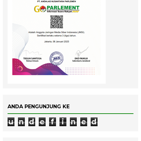
ANDA PENGUNJUNG KE
u
n
d
e
f
i
n
e
d