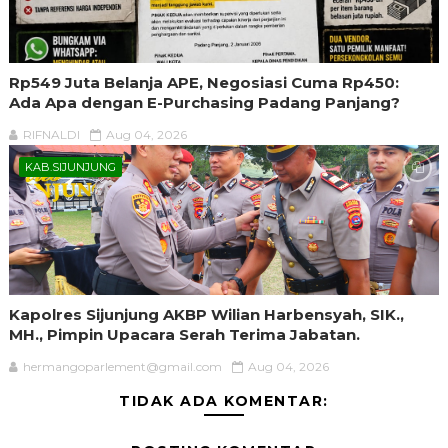
Rp549 Juta Belanja APE, Negosiasi Cuma Rp450:
Ada Apa dengan E-Purchasing Padang Panjang?
RIFNALDI
Aug 04, 2026
KAB.SIJUNJUNG
Kapolres Sijunjung AKBP Wilian Harbensyah, SIK.,
MH., Pimpin Upacara Serah Terima Jabatan.
hermangoparlement@gmail.com
Aug 04, 2026
TIDAK ADA KOMENTAR: