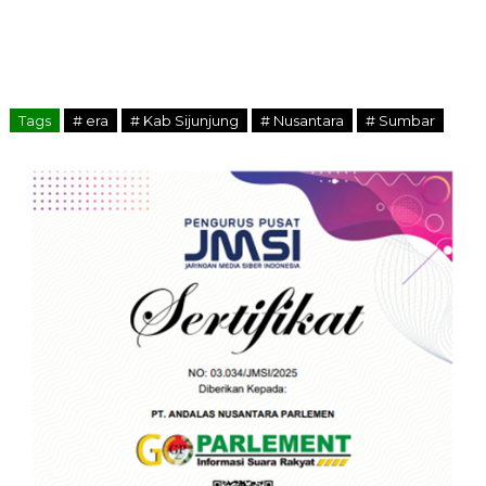
Tags
# era
# Kab Sijunjung
# Nusantara
# Sumbar