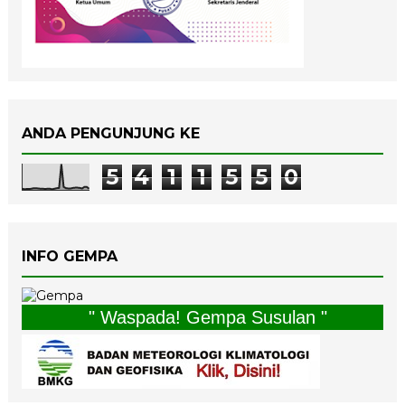
ANDA PENGUNJUNG KE
5
4
1
1
5
5
0
INFO GEMPA
" Waspada! Gempa Susulan "