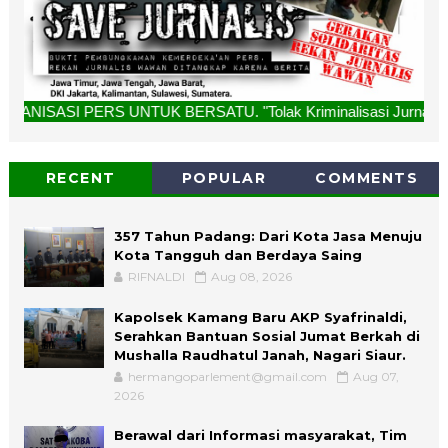
UNTUK BERSATU. "Tolak Kriminalisasi Jurnalis, Rekan Kami B
RECENT
POPULAR
COMMENTS
357 Tahun Padang: Dari Kota Jasa Menuju
Kota Tangguh dan Berdaya Saing
RIFNALDI
Aug 08, 2026
Kapolsek Kamang Baru AKP Syafrinaldi,
Serahkan Bantuan Sosial Jumat Berkah di
Mushalla Raudhatul Janah, Nagari Siaur.
hermangoparlement@gmail.com
Aug 07,
2026
Berawal dari Informasi masyarakat, Tim