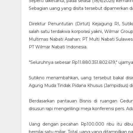
Seperti diketahui, pada selasa (18/6/2025) kemari
Sebagian uang yang disita tersebut dipamerkan d
Direktur Penuntutan (Dirtut) Kejagung RI, Suti
salah satu terdakwa korporasi yakni, Wilmar Group.
Multimas Nabati Asahan; PT Multi Nabati Sulawes
PT Wilmar Nabati Indonesia.
"Seluruhnya sebesar Rp11.880.351.802.619," ujarnya
Sutikno menambahkan, uang tersebut bakal dis
Agung Muda Tindak Pidana Khusus (Jampidsus) di
Berdasarkan pantauan Bisnis di ruangan Ged
disusun rapi mengelilingi meja konferensi pers. A
Uang dengan pecahan Rp100.000 ribu itu dibun
bernilai satu miliar. Total, uang yang ditampilkan pa