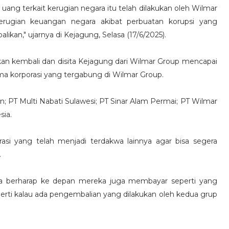
ang terkait kerugian negara itu telah dilakukan oleh Wilmar
erugian keuangan negara akibat perbuatan korupsi yang
likan," ujarnya di Kejagung, Selasa (17/6/2025).
an kembali dan disita Kejagung dari Wilmar Group mencapai
i lima korporasi yang tergabung di Wilmar Group.
n; PT Multi Nabati Sulawesi; PT Sinar Alam Permai; PT Wilmar
sia.
SERUAN LEMBAGA & ORGANISASI PE
rasi yang telah menjadi terdakwa lainnya agar bisa segera
.
ta berharap ke depan mereka juga membayar seperti yang
seperti kalau ada pengembalian yang dilakukan oleh kedua grup