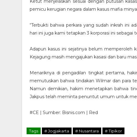
Ketut menjelaskan sesuai dengan putusan kasasi
pemicu kerugian negara dalam kasus mafia minyak
“Terbukti bahwa perkara yang sudah inkrah ini ad
hari ini juga kami tetapkan 3 korporasi ini sebagai 
Adapun kasus ini sejatinya belum memperoleh
Kejagung masih mengajukan kasasi dan baru masu
Menariknya di pengadilan tingkat pertama, haki
memutuskan bahwa tindakan Wilmar dan para terd
Namun demikian, hakim menetapkan bahwa tindak
Jakpus telah meminta penuntut umum untuk mel
#CE | Sumber: Bisnis.com | Red
Tags
# Jogjakarta
# Nusantara
# Tipikor