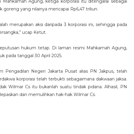
 Mahkamah Agung, ketiga korporasi itu ditengarai sebagai
 goreng yang nilainya mencapai Rp6,47 triliun.
alah merupakan aksi daripada 3 korporasi ini, sehingga pada
tersangka,” ucap Ketut.
 keputusan hukum tetap. Di laman resmi Mahkamah Agung,
k pada tanggal 30 April 2025.
m Pengadilan Negeri Jakarta Pusat alias PN Jakpus, telah
akwa korporasi telah terbukti sebagaimana dakwaan jaksa.
 Wilmar Cs itu bukanlah suatu tindak pidana. Alhasil, PN
epaskan dan memulihkan hak-hak Wilmar Cs.