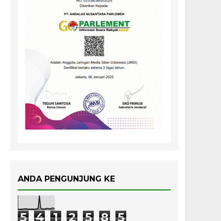
ANDA PENGUNJUNG KE
5
4
1
2
5
8
5