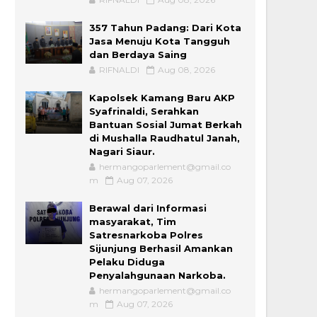
357 Tahun Padang: Dari Kota
Jasa Menuju Kota Tangguh
dan Berdaya Saing
RIFNALDI
Aug 08, 2026
Kapolsek Kamang Baru AKP
Syafrinaldi, Serahkan
Bantuan Sosial Jumat Berkah
di Mushalla Raudhatul Janah,
Nagari Siaur.
hermangoparlement@gmail.co
m
Aug 07, 2026
Berawal dari Informasi
masyarakat, Tim
Satresnarkoba Polres
Sijunjung Berhasil Amankan
Pelaku Diduga
Penyalahgunaan Narkoba.
hermangoparlement@gmail.co
m
Aug 07, 2026