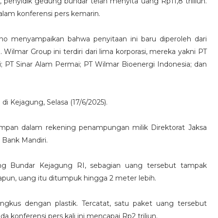
n, penyidik gedung bundar telah menyita uang Rp11,8 triliiun.
alam konferensi pers kemarin.
kno menyampaikan bahwa penyitaan ini baru diperoleh dari
 Wilmar Group ini terdiri dari lima korporasi, mereka yakni PT
i; PT Sinar Alam Permai; PT Wilmar Bioenergi Indonesia; dan
 di Kejagung, Selasa (17/6/2025).
impan dalam rekening penampungan milik Direktorat Jaksa
 Bank Mandiri.
ung Bundar Kejagung RI, sebagian uang tersebut tampak
dapun, uang itu ditumpuk hingga 2 meter lebih.
gkus dengan plastik. Tercatat, satu paket uang tersebut
da konferensi pers kali ini mencapai Rp2 triliun.