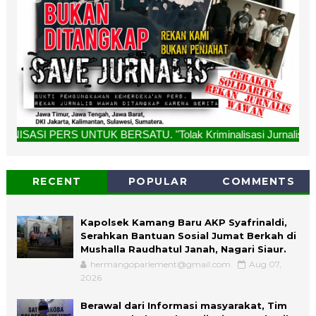
NTUK BERSATU. "Tolak Kriminalisasi Jurnalis, Rekan Kami Buk
RECENT
POPULAR
COMMENTS
Kapolsek Kamang Baru AKP Syafrinaldi,
Serahkan Bantuan Sosial Jumat Berkah di
Mushalla Raudhatul Janah, Nagari Siaur.
hermangoparlement@gmail.com
Aug 07,
2026
Berawal dari Informasi masyarakat, Tim