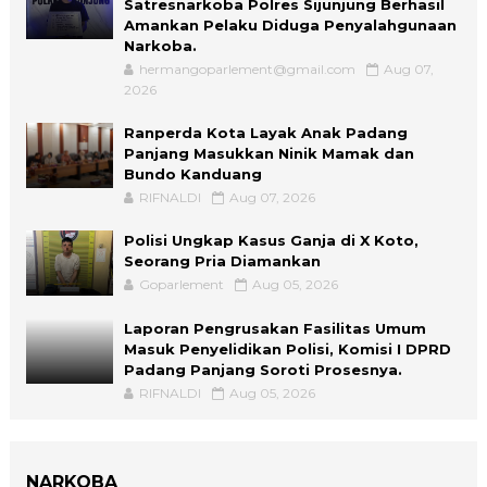
Satresnarkoba Polres Sijunjung Berhasil
Amankan Pelaku Diduga Penyalahgunaan
Narkoba.
hermangoparlement@gmail.com
Aug 07,
2026
Ranperda Kota Layak Anak Padang
Panjang Masukkan Ninik Mamak dan
Bundo Kanduang
RIFNALDI
Aug 07, 2026
Polisi Ungkap Kasus Ganja di X Koto,
Seorang Pria Diamankan
Goparlement
Aug 05, 2026
Laporan Pengrusakan Fasilitas Umum
Masuk Penyelidikan Polisi, Komisi I DPRD
Padang Panjang Soroti Prosesnya.
RIFNALDI
Aug 05, 2026
NARKOBA