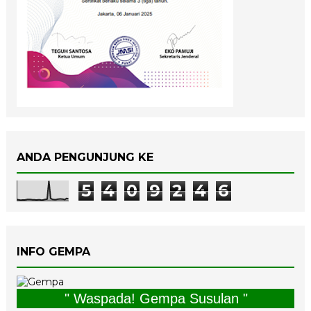
ANDA PENGUNJUNG KE
5
4
0
9
2
4
6
INFO GEMPA
" Waspada! Gempa Susulan "