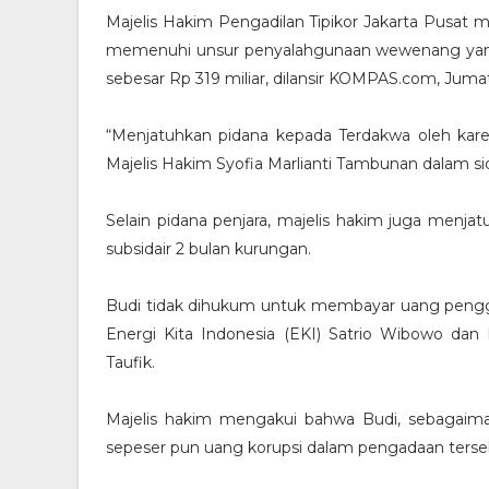
Majelis Hakim Pengadilan Tipikor Jakarta Pusat 
memenuhi unsur penyalahgunaan wewenang yan
sebesar Rp 319 miliar, dilansir KOMPAS.com, Jumat
“Menjatuhkan pidana kepada Terdakwa oleh kare
Majelis Hakim Syofia Marlianti Tambunan dalam si
Selain pidana penjara, majelis hakim juga menja
subsidair 2 bulan kurungan.
Budi tidak dihukum untuk membayar uang pengga
Energi Kita Indonesia (EKI) Satrio Wibowo da
Taufik.
Majelis hakim mengakui bahwa Budi, sebagaiman
sepeser pun uang korupsi dalam pengadaan terse