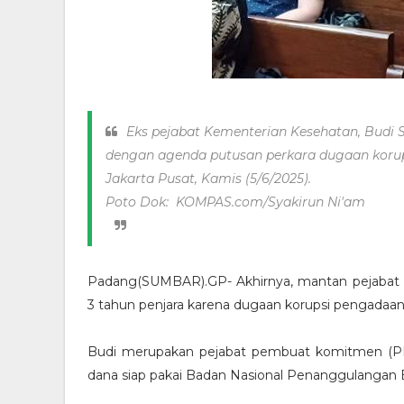
Eks pejabat Kementerian Kesehatan, Budi S
dengan agenda putusan perkara dugaan korup
Jakarta Pusat, Kamis (5/6/2025).
Poto Dok: KOMPAS.com/Syakirun Ni'am
Padang(SUMBAR).GP- Akhirnya, mantan pejabat
3 tahun penjara karena dugaan korupsi pengadaan 1,
Budi merupakan pejabat pembuat komitmen (P
dana siap pakai Badan Nasional Penanggulangan 