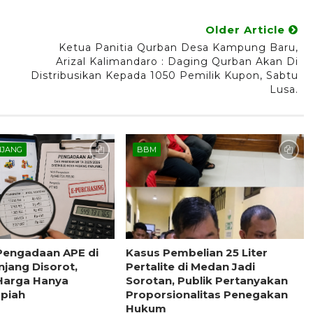
Older Article
Ketua Panitia Qurban Desa Kampung Baru,
Arizal Kalimandaro : Daging Qurban Akan Di
Distribusikan Kepada 1050 Pemilik Kupon, Sabtu
Lusa.
NJANG
BBM
Pengadaan APE di
Kasus Pembelian 25 Liter
jang Disorot,
Pertalite di Medan Jadi
Harga Hanya
Sorotan, Publik Pertanyakan
upiah
Proporsionalitas Penegakan
Hukum