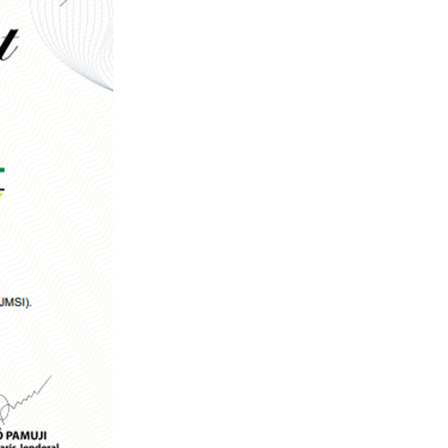
SERUAN LEMBAGA & ORGANISASI PERS UNTUK BERSATU. "Tolak