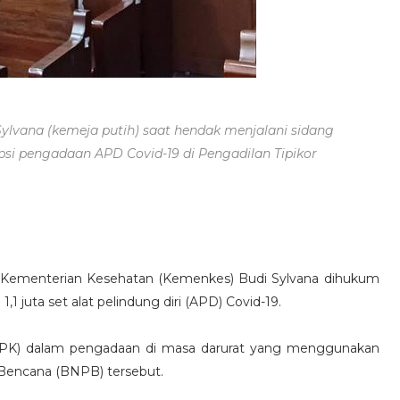
ylvana (kemeja putih) saat hendak menjalani sidang
si pengadaan APD Covid-19 di Pengadilan Tipikor
 Kementerian Kesehatan (Kemenkes) Budi Sylvana dihukum
1 juta set alat pelindung diri (APD) Covid-19.
PK) dalam pengadaan di masa darurat yang menggunakan
Bencana (BNPB) tersebut.