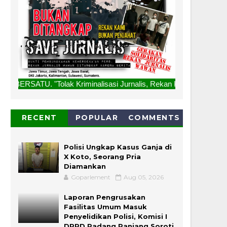
 Kriminalisasi Jurnalis, Rekan Kami Bukan Penjahat, Bukan 
RECENT
POPULAR
COMMENTS
Polisi Ungkap Kasus Ganja di
X Koto, Seorang Pria
Diamankan
Goparlement
Aug 05, 2026
Laporan Pengrusakan
Fasilitas Umum Masuk
Penyelidikan Polisi, Komisi I
DPRD Padang Panjang Soroti