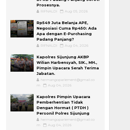
Prosesnya.
RIFNALDI
Aug 05, 2026
Rp549 Juta Belanja APE,
Negosiasi Cuma Rp450: Ada
Apa dengan E-Purchasing
Padang Panjang?
RIFNALDI
Aug 04, 2026
Kapolres Sijunjung AKBP
Wilian Harbensyah, SIK., MH.,
Pimpin Upacara Serah Terima
Jabatan.
hermangoparlement@gmail.co
m
Aug 04, 2026
Kapolres Pimpin Upacara
Pemberhentian Tidak
Dengan Hormat ( PTDH )
Personil Polres Sijunjung
hermangoparlement@gmail.co
m
Aug 04, 2026