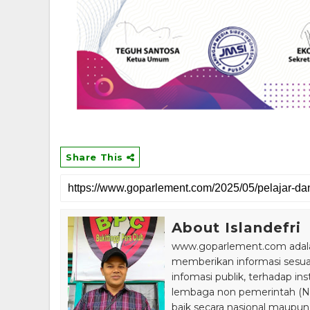
SERUAN LEMBAGA & ORGANISASI PERS UNTUK BERSATU. "T
Share This
About Islandefri
www.goparlement.com adalah
memberikan informasi sesu
infomasi publik, terhadap in
lembaga non pemerintah (NGO
baik secara nasional maupun