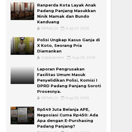
Ranperda Kota Layak Anak
Padang Panjang Masukkan
Ninik Mamak dan Bundo
Kanduang
RIFNALDI
Aug 07, 2026
Polisi Ungkap Kasus Ganja di
X Koto, Seorang Pria
Diamankan
Goparlement
Aug 05, 2026
Laporan Pengrusakan
Fasilitas Umum Masuk
Penyelidikan Polisi, Komisi I
DPRD Padang Panjang Soroti
Prosesnya.
RIFNALDI
Aug 05, 2026
Rp549 Juta Belanja APE,
Negosiasi Cuma Rp450: Ada
Apa dengan E-Purchasing
Padang Panjang?