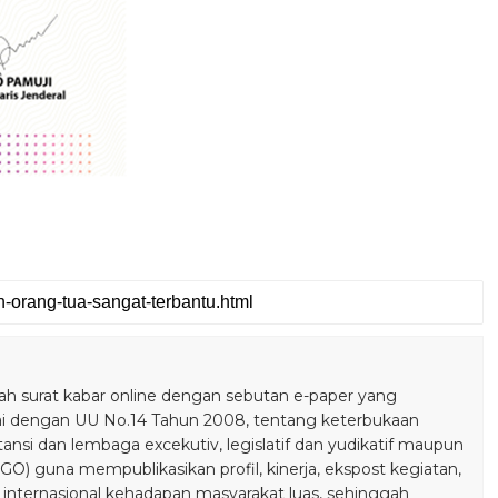
olak Kriminalisasi Jurnalis, Rekan Kami Bukan Penjahat, Bu
 surat kabar online dengan sebutan e-paper yang
ai dengan UU No.14 Tahun 2008, tentang keterbukaan
stansi dan lembaga excekutiv, legislatif dan yudikatif maupun
) guna mempublikasikan profil, kinerja, ekspost kegiatan,
 internasional kehadapan masyarakat luas, sehinggah