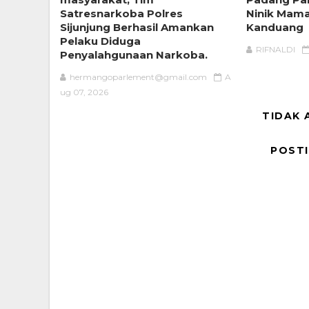
Satresnarkoba Polres
Ninik Mam
Sijunjung Berhasil Amankan
Kanduang
Pelaku Diduga
RIFNALDI
Penyalahgunaan Narkoba.
hermangoparlement@gmail.com
A
ug 07, 2026
TIDAK 
POST