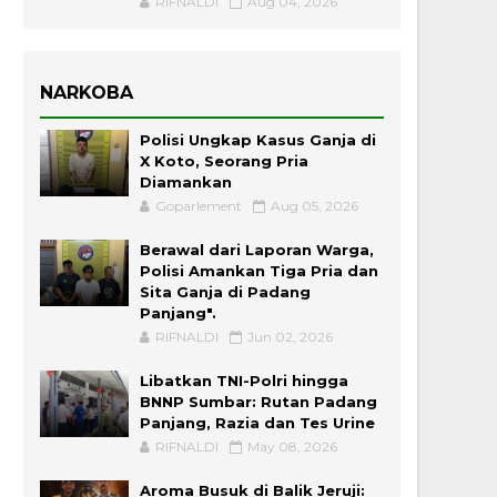
RIFNALDI
Aug 04, 2026
NARKOBA
Polisi Ungkap Kasus Ganja di
X Koto, Seorang Pria
Diamankan
Goparlement
Aug 05, 2026
Berawal dari Laporan Warga,
Polisi Amankan Tiga Pria dan
Sita Ganja di Padang
Panjang".
RIFNALDI
Jun 02, 2026
Libatkan TNI-Polri hingga
BNNP Sumbar: Rutan Padang
Panjang, Razia dan Tes Urine
RIFNALDI
May 08, 2026
Aroma Busuk di Balik Jeruji: