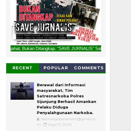
kan Ditangkap. "SAVE JURNALIS" Salam Redaksi
RECENT
POPULAR
COMMENTS
Berawal dari Informasi
masyarakat, Tim
Satresnarkoba Polres
Sijunjung Berhasil Amankan
Pelaku Diduga
Penyalahgunaan Narkoba.
hermangoparlement@gmail.co
m
Aug 07, 2026