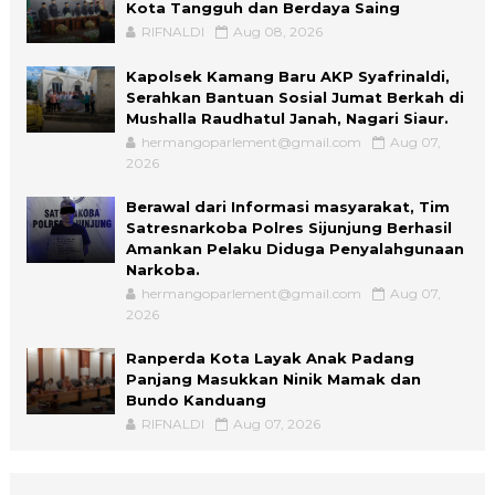
Kota Tangguh dan Berdaya Saing
RIFNALDI
Aug 08, 2026
Kapolsek Kamang Baru AKP Syafrinaldi,
Serahkan Bantuan Sosial Jumat Berkah di
Mushalla Raudhatul Janah, Nagari Siaur.
hermangoparlement@gmail.com
Aug 07,
2026
Berawal dari Informasi masyarakat, Tim
Satresnarkoba Polres Sijunjung Berhasil
Amankan Pelaku Diduga Penyalahgunaan
Narkoba.
hermangoparlement@gmail.com
Aug 07,
2026
Ranperda Kota Layak Anak Padang
Panjang Masukkan Ninik Mamak dan
Bundo Kanduang
RIFNALDI
Aug 07, 2026