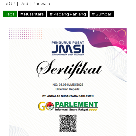
#GP | Red | Pariwara
Tags
# Nusantara
# Padang Panjang
# Sumbar