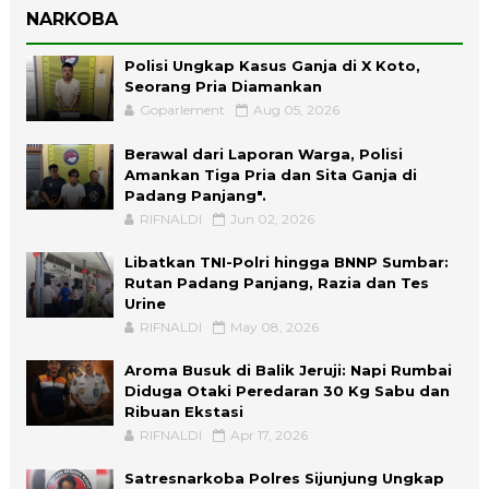
NARKOBA
Polisi Ungkap Kasus Ganja di X Koto,
Seorang Pria Diamankan
Goparlement
Aug 05, 2026
Berawal dari Laporan Warga, Polisi
Amankan Tiga Pria dan Sita Ganja di
Padang Panjang".
RIFNALDI
Jun 02, 2026
Libatkan TNI-Polri hingga BNNP Sumbar:
Rutan Padang Panjang, Razia dan Tes
Urine
RIFNALDI
May 08, 2026
Aroma Busuk di Balik Jeruji: Napi Rumbai
Diduga Otaki Peredaran 30 Kg Sabu dan
Ribuan Ekstasi
RIFNALDI
Apr 17, 2026
Satresnarkoba Polres Sijunjung Ungkap