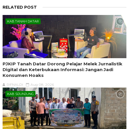
RELATED POST
KAB.TANAH DATAR
PJKIP Tanah Datar Dorong Pelajar Melek Jurnalistik
Digital dan Keterbukaan Informasi: Jangan Jadi
Konsumen Hoaks
RIFNALDI
Aug 08, 2026
KAB SIJUNJUNG