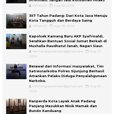
Informasi: Jangan Jadi Konsumen Hoaks
RIFNALDI
Aug 08, 2026
357 Tahun Padang: Dari Kota Jasa Menuju
Kota Tangguh dan Berdaya Saing
RIFNALDI
Aug 08, 2026
Kapolsek Kamang Baru AKP Syafrinaldi,
Serahkan Bantuan Sosial Jumat Berkah di
Mushalla Raudhatul Janah, Nagari Siaur.
hermangoparlement@gmail.com
Aug 07,
2026
Berawal dari Informasi masyarakat, Tim
Satresnarkoba Polres Sijunjung Berhasil
Amankan Pelaku Diduga Penyalahgunaan
Narkoba.
hermangoparlement@gmail.com
Aug 07,
2026
Ranperda Kota Layak Anak Padang
Panjang Masukkan Ninik Mamak dan
Bundo Kanduang