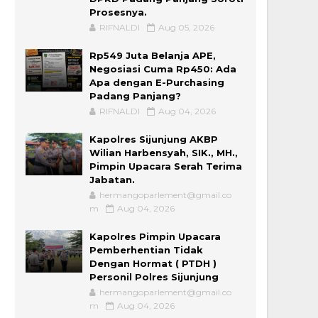
Prosesnya.
RIFNALDI
Aug 05, 2026
Rp549 Juta Belanja APE,
Negosiasi Cuma Rp450: Ada
Apa dengan E-Purchasing
Padang Panjang?
RIFNALDI
Aug 04, 2026
Kapolres Sijunjung AKBP
Wilian Harbensyah, SIK., MH.,
Pimpin Upacara Serah Terima
Jabatan.
hermangoparlement@gmail.co
m
Aug 04, 2026
Kapolres Pimpin Upacara
Pemberhentian Tidak
Dengan Hormat ( PTDH )
Personil Polres Sijunjung
hermangoparlement@gmail.co
m
Aug 04, 2026