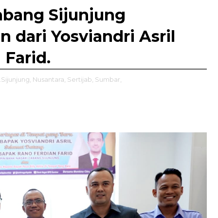
abang Sijunjung
 dari Yosviandri Asril
Farid.
Sijunjung,
Nusantara,
Sertijab,
Sumbar,