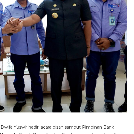
Dwifa Yuswir hadiri acara pisah sambut Pimpinan Bank