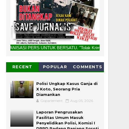
UNTUK BERSATU. "Tolak Kriminalisasi Jurnalis, Rekan Kami Bu
RECENT
POPULAR
COMMENTS
Polisi Ungkap Kasus Ganja di
X Koto, Seorang Pria
Diamankan
Goparlement
Aug 05, 2026
Laporan Pengrusakan
Fasilitas Umum Masuk
Penyelidikan Polisi, Komisi I
DPRD Padang Panjang Soroti