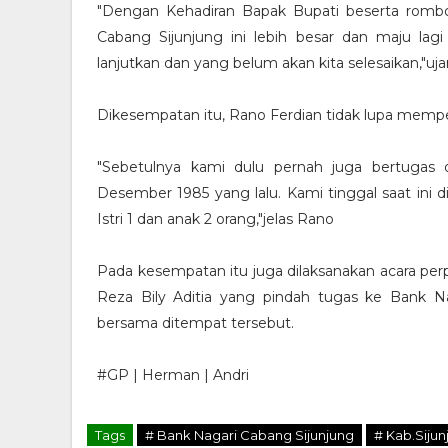
"Dengan Kehadiran Bapak Bupati beserta romb
Cabang Sijunjung ini lebih besar dan maju lag
lanjutkan dan yang belum akan kita selesaikan,"uja
Dikesempatan itu, Rano Ferdian tidak lupa mempe
"Sebetulnya kami dulu pernah juga bertugas d
Desember 1985 yang lalu. Kami tinggal saat ini 
Istri 1 dan anak 2 orang,"jelas Rano
Pada kesempatan itu juga dilaksanakan acara pe
Reza Bily Aditia yang pindah tugas ke Bank N
bersama ditempat tersebut.
#GP | Herman | Andri
Tags
# Bank Nagari Cabang Sijunjung
# Kab.Sijun