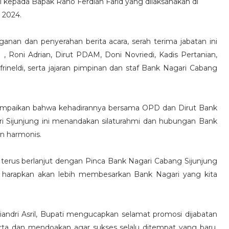
il kepada Bapak Rano Ferdian Farid yang dilaksanakan di
 2024.
nan dan penyerahan berita acara, serah terima jabatan ini
 , Roni Adrian, Dirut PDAM, Doni Novriedi, Kadis Pertanian,
frineldi, serta jajaran pimpinan dan staf Bank Nagari Cabang
mpaikan bahwa kehadirannya bersama OPD dan Dirut Bank
ri Sijunjung ini menandakan silaturahmi dan hubungan Bank
n harmonis.
 terus berlanjut dengan Pinca Bank Nagari Cabang Sijunjung
a harapkan akan lebih membesarkan Bank Nagari yang kita
andri Asril, Bupati mengucapkan selamat promosi dijabatan
rta dan mendoakan agar sukses selalu ditempat yang baru.