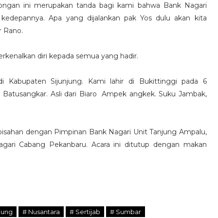
ongan ini merupakan tanda bagi kami bahwa Bank Nagari
i kedepannya. Apa yang dijalankan pak Yos dulu akan kita
r Rano.
rkenalkan diri kepada semua yang hadir.
i Kabupaten Sijunjung. Kami lahir di Bukittinggi pada 6
di Batusangkar. Asli dari Biaro Ampek angkek. Suku Jambak,
rpisahan dengan Pimpinan Bank Nagari Unit Tanjung Ampalu,
agari Cabang Pekanbaru. Acara ini ditutup dengan makan
jung
# Nusantara
# Sertijab
# Sumbar