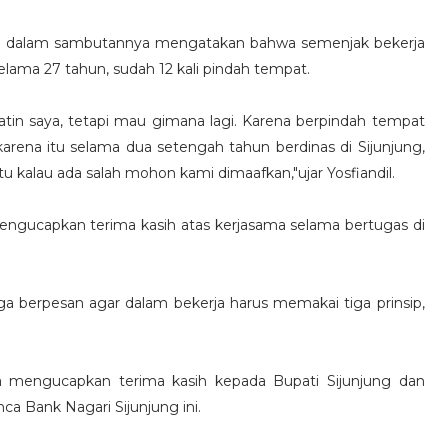
sril dalam sambutannya mengatakan bahwa semenjak bekerja
selama 27 tahun, sudah 12 kali pindah tempat.
 batin saya, tetapi mau gimana lagi. Karena berpindah tempat
karena itu selama dua setengah tahun berdinas di Sijunjung,
SERUAN LEMBAGA & ORGANISASI PERS 
tu kalau ada salah mohon kami dimaafkan,"ujar Yosfiandil.
engucapkan terima kasih atas kerjasama selama bertugas di
ga berpesan agar dalam bekerja harus memakai tiga prinsip,
ga mengucapkan terima kasih kepada Bupati Sijunjung dan
ca Bank Nagari Sijunjung ini.