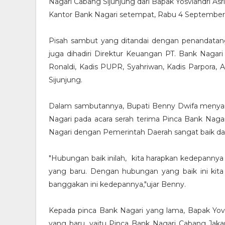
Nagari Cabang Sijunjung dari Bapak Yosviandri Asr
Kantor Bank Nagari setempat, Rabu 4 September
Pisah sambut yang ditandai dengan penandatanga
juga dihadiri Direktur Keuangan PT. Bank Nagari
Ronaldi, Kadis PUPR, Syahriwan, Kadis Parpora, A
Sijunjung.
Dalam sambutannya, Bupati Benny Dwifa menya
Nagari pada acara serah terima Pinca Bank Naga
Nagari dengan Pemerintah Daerah sangat baik da
"Hubungan baik inilah, kita harapkan kedepannya
yang baru. Dengan hubungan yang baik ini kit
banggakan ini kedepannya,"ujar Benny.
Kepada pinca Bank Nagari yang lama, Bapak Yovi
yang baru, yaitu Pinca Bank Nagari Cabang Jaka