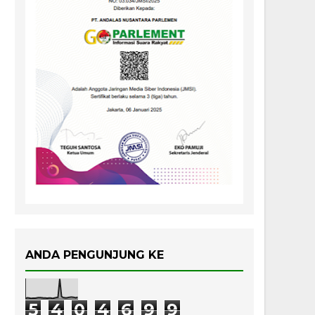
ANDA PENGUNJUNG KE
5
4
0
4
6
9
9