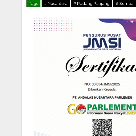
Tags
# Nusantara
# Padang Panjang
# Sumbar