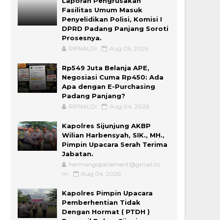
Laporan Pengrusakan
Fasilitas Umum Masuk
Penyelidikan Polisi, Komisi I
DPRD Padang Panjang Soroti
Prosesnya.
RIFNALDI
Aug 05, 2026
Rp549 Juta Belanja APE,
Negosiasi Cuma Rp450: Ada
Apa dengan E-Purchasing
Padang Panjang?
RIFNALDI
Aug 04, 2026
Kapolres Sijunjung AKBP
Wilian Harbensyah, SIK., MH.,
Pimpin Upacara Serah Terima
Jabatan.
hermangoparlement@gmail.co
m
Aug 04, 2026
Kapolres Pimpin Upacara
Pemberhentian Tidak
Dengan Hormat ( PTDH )