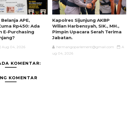
 Belanja APE,
Kapolres Sijunjung AKBP
 Cuma Rp450: Ada
Wilian Harbensyah, SIK., MH.,
n E-Purchasing
Pimpin Upacara Serah Terima
njang?
Jabatan.
Aug 04, 2026
hermangoparlement@gmail.com
A
ug 04, 2026
ADA KOMENTAR:
ING KOMENTAR