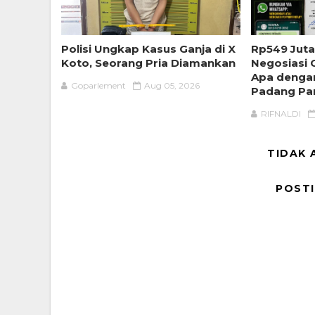
Polisi Ungkap Kasus Ganja di X
Rp549 Juta
Koto, Seorang Pria Diamankan
Negosiasi
Apa denga
Goparlement
Aug 05, 2026
Padang Pa
RIFNALDI
TIDAK 
POST