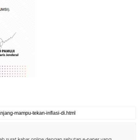
SERUAN LEMBAGA & ORGANISASI PERS UNTU
 surat kabar online dengan sebutan e-paper yang