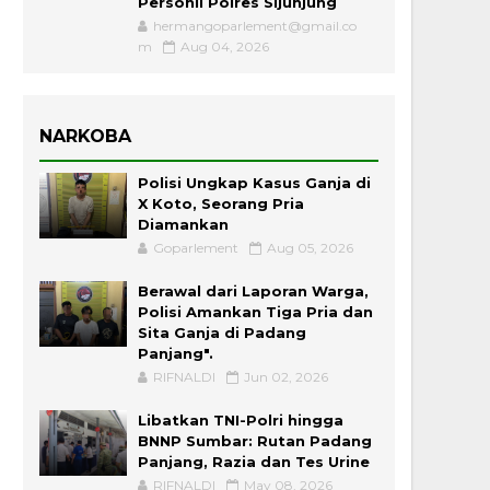
Personil Polres Sijunjung
hermangoparlement@gmail.co
m
Aug 04, 2026
NARKOBA
Polisi Ungkap Kasus Ganja di
X Koto, Seorang Pria
Diamankan
Goparlement
Aug 05, 2026
Berawal dari Laporan Warga,
Polisi Amankan Tiga Pria dan
Sita Ganja di Padang
Panjang".
RIFNALDI
Jun 02, 2026
Libatkan TNI-Polri hingga
BNNP Sumbar: Rutan Padang
Panjang, Razia dan Tes Urine
RIFNALDI
May 08, 2026