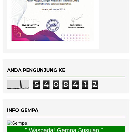
ANDA PENGUNJUNG KE
5
4
0
8
4
1
2
INFO GEMPA
" Waspada! Gempa Susulan "