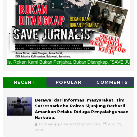
ami Bukan Penjahat, Bukan Ditangkap. "SAVE JURNALIS" Salam
RECENT
POPULAR
COMMENTS
Berawal dari Informasi masyarakat, Tim
Satresnarkoba Polres Sijunjung Berhasil
Amankan Pelaku Diduga Penyalahgunaan
Narkoba.
hermangoparlement@gmail.com
Aug 07,
2026