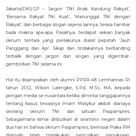
Jakarta(DKI).GP – Jargon ‘TNI Anak Kandung Rakyat’,
‘Bersama Rakyat TNI Kuat’, ‘Manunggal TNI dengan
Rakyat’, dan berbagai slogan sejenis lainnya, terasa hambar
tiada makna apa-apa. Pasalnya, terdapat sekian banyak
oknum tentara yang perilakunya ibarat pepatah ‘Jauh
Panggang dari Api’. Sikap dan tindakannya berbanding
terbalik dengan jargon dan slogan yang digembar-
gemborkan TNI selama ini.
Hal itu disampaikan oleh alumni PPRA-48 Lemhannas RI
tahun 2012, Wilson Lalengke, S.Pd, M.Sc, MA, kepada
jaringan media se-nusantara ketika dimintai tanggapannya
tentang kasus tewasnya Imam Masykur akibat dianiaya
seorang oknum TNI dari satuan Paspampres.
Sebagaimana ramai diributkan di seantero negeri dalam
dua hari ini bahwa oknum Paspampres, berinisial Praka RM
disinyalir telah melakukan penculikan, penyiksaan,