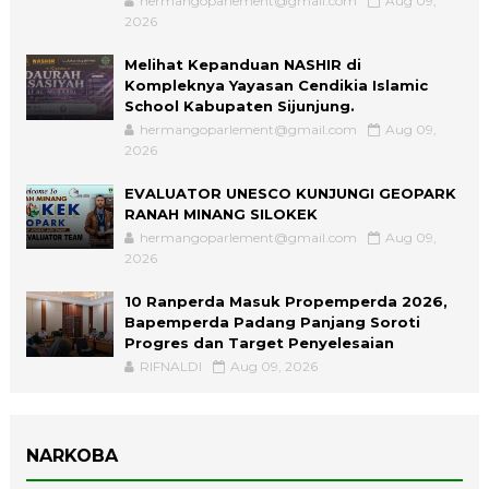
hermangoparlement@gmail.com
Aug 09,
2026
Melihat Kepanduan NASHIR di
Kompleknya Yayasan Cendikia Islamic
School Kabupaten Sijunjung.
hermangoparlement@gmail.com
Aug 09,
2026
EVALUATOR UNESCO KUNJUNGI GEOPARK
RANAH MINANG SILOKEK
hermangoparlement@gmail.com
Aug 09,
2026
10 Ranperda Masuk Propemperda 2026,
Bapemperda Padang Panjang Soroti
Progres dan Target Penyelesaian
RIFNALDI
Aug 09, 2026
NARKOBA