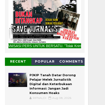
UNTUK BERSATU. "Tolak Kriminalisasi Jurnalis, Rekan Kami B
RECENT
POPULAR
COMMENTS
PJKIP Tanah Datar Dorong
Pelajar Melek Jurnalistik
Digital dan Keterbukaan
Informasi: Jangan Jadi
Konsumen Hoaks
RIFNALDI
Aug 08, 2026