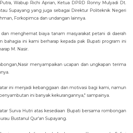
a Putra, Wabup Richi Aprian, Ketua DPRD Ronny Mulyadi Dt.
au Supayang yang juga sebagai Direktur Politeknik Negeri
ahman, Forkopimca dan undangan lainnya.
 dan menghemat biaya tanam masyarakat petani di daerah
n bahagia ini kami berharap kepada pak Bupati program ini
harap M. Nasir.
ombongan,Nasir menyampaikan ucapan dan ungkapan terima
nnya.
tar ini menjadi kebanggaan dan motivasi bagi kami, namun
penyambutan ini banyak kekurangannya," sampainya.
tar Surva Hutri atas kesediaan Bupati bersama rombongan
rau Bustanul Qur'an Supayang.