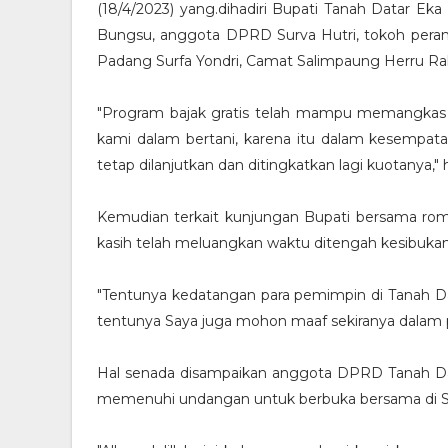
(18/4/2023) yang.dihadiri Bupati Tanah Datar Ek
Bungsu, anggota DPRD Surva Hutri, tokoh perant
Padang Surfa Yondri, Camat Salimpaung Herru R
"Program bajak gratis telah mampu memangkas
kami dalam bertani, karena itu dalam kesempata
tetap dilanjutkan dan ditingkatkan lagi kuotanya," 
Kemudian terkait kunjungan Bupati bersama r
kasih telah meluangkan waktu ditengah kesibuka
"Tentunya kedatangan para pemimpin di Tanah Da
tentunya Saya juga mohon maaf sekiranya dalam 
Hal senada disampaikan anggota DPRD Tanah Da
memenuhi undangan untuk berbuka bersama di Su