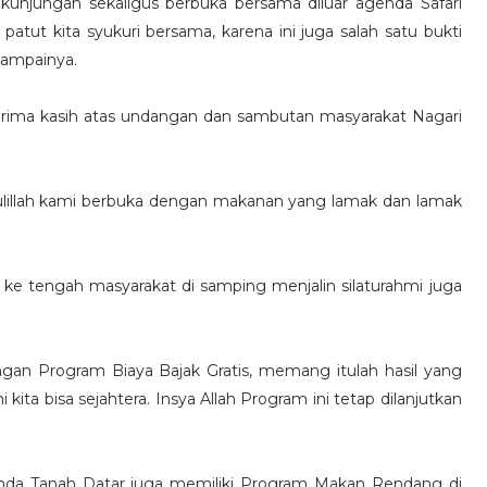
 kunjungan sekaligus berbuka bersama diluar agenda Safari
tut kita syukuri bersama, karena ini juga salah satu bukti
sampainya.
rima kasih atas undangan dan sambutan masyarakat Nagari
dulillah kami berbuka dengan makanan yang lamak dan lamak
 ke tengah masyarakat di samping menjalin silaturahmi juga
ngan Program Biaya Bajak Gratis, memang itulah hasil yang
kita bisa sejahtera. Insya Allah Program ini tetap dilanjutkan
mda Tanah Datar juga memiliki Program Makan Rendang di