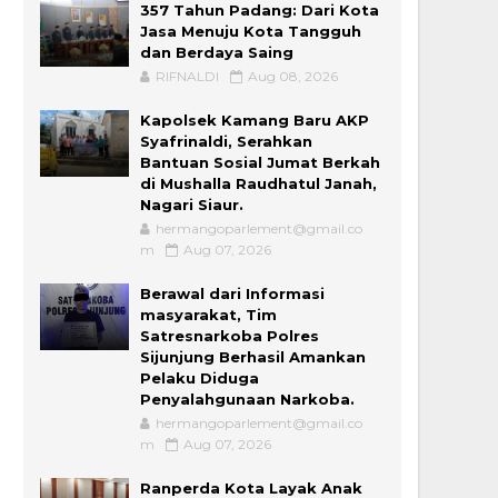
357 Tahun Padang: Dari Kota
Jasa Menuju Kota Tangguh
dan Berdaya Saing
RIFNALDI
Aug 08, 2026
Kapolsek Kamang Baru AKP
Syafrinaldi, Serahkan
Bantuan Sosial Jumat Berkah
di Mushalla Raudhatul Janah,
Nagari Siaur.
hermangoparlement@gmail.co
m
Aug 07, 2026
Berawal dari Informasi
masyarakat, Tim
Satresnarkoba Polres
Sijunjung Berhasil Amankan
Pelaku Diduga
Penyalahgunaan Narkoba.
hermangoparlement@gmail.co
m
Aug 07, 2026
Ranperda Kota Layak Anak