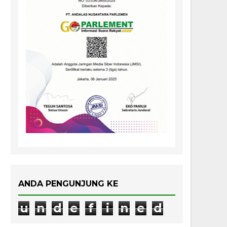
ANDA PENGUNJUNG KE
u
n
d
e
f
i
n
e
d