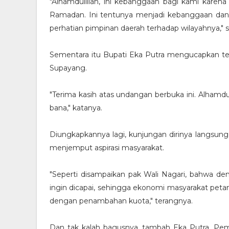
"Alhamdulillah, ini kebanggaan bagi kami karena
Ramadan. Ini tentunya menjadi kebanggaan dan pa
perhatian pimpinan daerah terhadap wilayahnya," 
Sementara itu Bupati Eka Putra mengucapkan te
Supayang.
"Terima kasih atas undangan berbuka ini. Alham
bana," katanya.
Diungkapkannya lagi, kunjungan dirinya langsung
menjemput aspirasi masyarakat.
"Seperti disampaikan pak Wali Nagari, bahwa de
ingin dicapai, sehingga ekonomi masyarakat petani 
dengan penambahan kuota," terangnya.
Dan tak kalah bagusnya, tambah Eka Putra, Pe