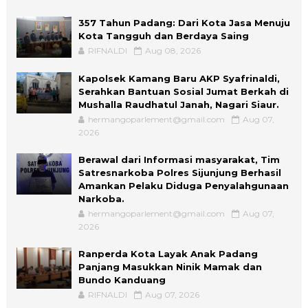
357 Tahun Padang: Dari Kota Jasa Menuju
Kota Tangguh dan Berdaya Saing
RIFNALDI
Aug 08, 2026
Kapolsek Kamang Baru AKP Syafrinaldi,
Serahkan Bantuan Sosial Jumat Berkah di
Mushalla Raudhatul Janah, Nagari Siaur.
hermangoparlement@gmail.com
Aug 07,
2026
Berawal dari Informasi masyarakat, Tim
Satresnarkoba Polres Sijunjung Berhasil
Amankan Pelaku Diduga Penyalahgunaan
Narkoba.
hermangoparlement@gmail.com
Aug 07,
2026
Ranperda Kota Layak Anak Padang
Panjang Masukkan Ninik Mamak dan
Bundo Kanduang
RIFNALDI
Aug 07, 2026