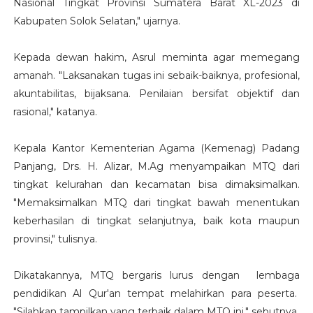
Nasional Tingkat Provinsi Sumatera Barat XL-2023 di
Kabupaten Solok Selatan," ujarnya.
Kepada dewan hakim, Asrul meminta agar memegang
amanah.
"Laksanakan tugas ini sebaik-baiknya, profesional,
akuntabilitas, bijaksana. Penilaian bersifat objektif dan
rasional," katanya.
Kepala Kantor Kementerian Agama (Kemenag) Padang
Panjang, Drs.
H. Alizar, M.Ag menyampaikan MTQ dari
tingkat kelurahan dan kecamatan bisa dimaksimalkan.
"Memaksimalkan MTQ dari tingkat bawah menentukan
keberhasilan di tingkat selanjutnya, baik kota maupun
provinsi," tulisnya.
Dikatakannya, MTQ bergaris lurus dengan lembaga
pendidikan Al Qur'an tempat melahirkan para peserta.
"Silahkan tampilkan yang terbaik dalam MTQ ini," sebutnya.