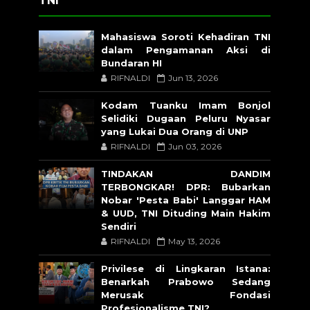
TNI
Mahasiswa Soroti Kehadiran TNI
dalam Pengamanan Aksi di
Bundaran HI
RIFNALDI
Jun 13, 2026
Kodam Tuanku Imam Bonjol
Selidiki Dugaan Peluru Nyasar
yang Lukai Dua Orang di UNP
RIFNALDI
Jun 03, 2026
TINDAKAN DANDIM
TERBONGKAR! DPR: Bubarkan
Nobar 'Pesta Babi' Langgar HAM
& UUD, TNI Dituding Main Hakim
Sendiri
RIFNALDI
May 13, 2026
Privilese di Lingkaran Istana:
Benarkah Prabowo Sedang
Merusak Fondasi
Profesionalisme TNI?