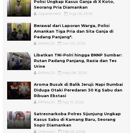
Polisi Ungkap Kasus Ganja di X Koto,
Seorang Pria Diamankan
Goparlement
Aug 05, 2026
Berawal dari Laporan Warga, Polisi
Amankan Tiga Pria dan Sita Ganja di
Padang Panjang".
RIFNALDI
Jun 02, 2026
Libatkan TNI-Polri hingga BNNP Sumbar:
Rutan Padang Panjang, Razia dan Tes
Urine
RIFNALDI
May 08, 2026
Aroma Busuk di Balik Jeruji: Napi Rumbai
Diduga Otaki Peredaran 30 Kg Sabu dan
Ribuan Ekstasi
RIFNALDI
Apr 17, 2026
Satresnarkoba Polres Sijunjung Ungkap
Kasus Sabu di Kamang Baru, Seorang
Sopir Diamankan
Unknown
Feb 26, 2026