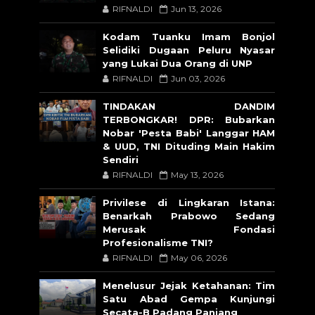
RIFNALDI
Jun 13, 2026
Kodam Tuanku Imam Bonjol
Selidiki Dugaan Peluru Nyasar
yang Lukai Dua Orang di UNP
RIFNALDI
Jun 03, 2026
TINDAKAN DANDIM
TERBONGKAR! DPR: Bubarkan
Nobar 'Pesta Babi' Langgar HAM
& UUD, TNI Dituding Main Hakim
Sendiri
RIFNALDI
May 13, 2026
Privilese di Lingkaran Istana:
Benarkah Prabowo Sedang
Merusak Fondasi
Profesionalisme TNI?
RIFNALDI
May 06, 2026
Menelusur Jejak Ketahanan: Tim
Satu Abad Gempa Kunjungi
Secata-B Padang Panjang