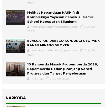
2026
Melihat Kepanduan NASHIR di
Kompleknya Yayasan Cendikia Islamic
School Kabupaten Sijunjung.
hermangoparlement@gmail.com
Aug 09,
2026
EVALUATOR UNESCO KUNJUNGI GEOPARK
RANAH MINANG SILOKEK
hermangoparlement@gmail.com
Aug 09,
2026
10 Ranperda Masuk Propemperda 2026,
Bapemperda Padang Panjang Soroti
Progres dan Target Penyelesaian
RIFNALDI
Aug 09, 2026
NARKOBA