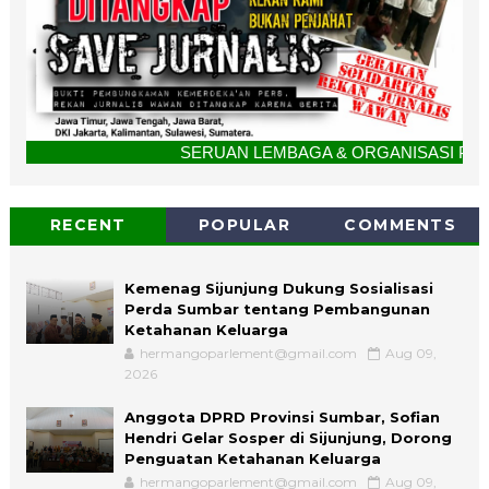
SERUAN LEMBAGA & ORGANISASI PERS UNTUK BERSATU. 
RECENT
POPULAR
COMMENTS
Kemenag Sijunjung Dukung Sosialisasi
Perda Sumbar tentang Pembangunan
Ketahanan Keluarga
hermangoparlement@gmail.com
Aug 09,
2026
Anggota DPRD Provinsi Sumbar, Sofian
Hendri Gelar Sosper di Sijunjung, Dorong
Penguatan Ketahanan Keluarga
hermangoparlement@gmail.com
Aug 09,