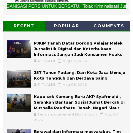
 UNTUK BERSATU. "Tolak Kriminalisasi Jurnalis, Rekan Kami 
RECENT
POPULAR
COMMENTS
PJKIP Tanah Datar Dorong Pelajar Melek
Jurnalistik Digital dan Keterbukaan
Informasi: Jangan Jadi Konsumen Hoaks
RIFNALDI
Aug 08, 2026
357 Tahun Padang: Dari Kota Jasa Menuju
Kota Tangguh dan Berdaya Saing
RIFNALDI
Aug 08, 2026
Kapolsek Kamang Baru AKP Syafrinaldi,
Serahkan Bantuan Sosial Jumat Berkah di
Mushalla Raudhatul Janah, Nagari Siaur.
hermangoparlement@gmail.com
Aug 07,
2026
Berawal dari Informasi masyarakat, Tim