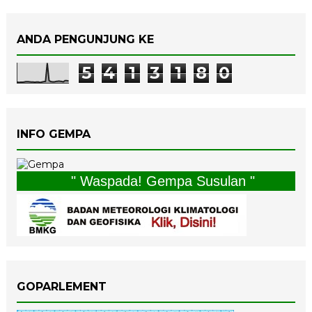
ANDA PENGUNJUNG KE
5
4
1
3
1
8
0
INFO GEMPA
" Waspada! Gempa Susulan "
GOPARLEMENT