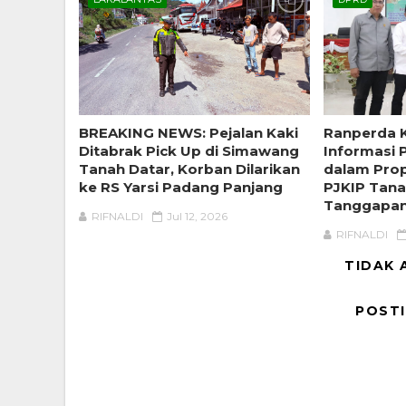
BREAKING NEWS: Pejalan Kaki
Ranperda 
Ditabrak Pick Up di Simawang
Informasi 
Tanah Datar, Korban Dilarikan
dalam Pro
ke RS Yarsi Padang Panjang
PJKIP Tana
Tanggapa
RIFNALDI
Jul 12, 2026
RIFNALDI
TIDAK 
POST