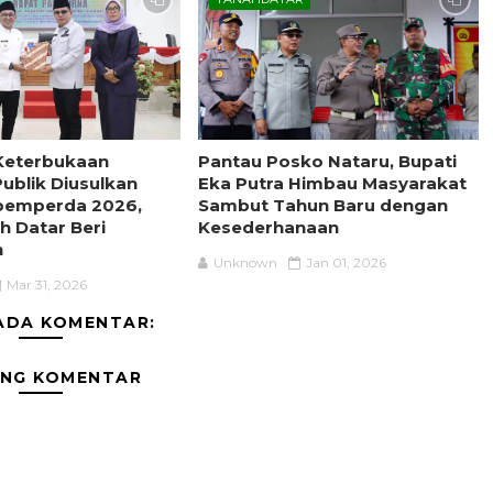
Keterbukaan
Pantau Posko Nataru, Bupati
Publik Diusulkan
Eka Putra Himbau Masyarakat
pemperda 2026,
Sambut Tahun Baru dengan
h Datar Beri
Kesederhanaan
n
Unknown
Jan 01, 2026
Mar 31, 2026
ADA KOMENTAR:
ING KOMENTAR