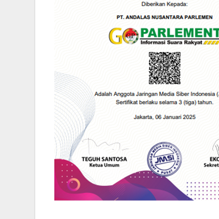
SERUAN LEMBAGA & ORGANISASI PERS UNTUK BERSATU. "Tolak Kri