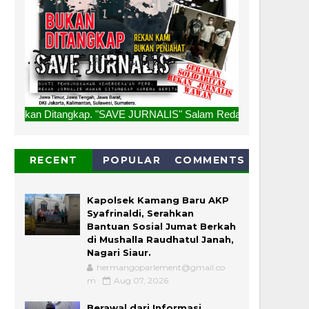
ngkap. "SAVE JURNALIS" Salam Redaksi
RECENT
POPULAR
COMMENTS
Kapolsek Kamang Baru AKP
Syafrinaldi, Serahkan
Bantuan Sosial Jumat Berkah
di Mushalla Raudhatul Janah,
Nagari Siaur.
hermangoparlement@gmail.co
m
Aug 07, 2026
Berawal dari Informasi