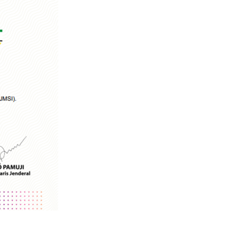
minalisasi Jurnalis, Rekan Kami Bukan Penjahat, Bukan Dita