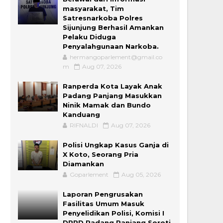
masyarakat, Tim
Satresnarkoba Polres
Sijunjung Berhasil Amankan
Pelaku Diduga
Penyalahgunaan Narkoba.
hermangoparlement@gmail.co
m
Aug 07, 2026
Ranperda Kota Layak Anak
Padang Panjang Masukkan
Ninik Mamak dan Bundo
Kanduang
RIFNALDI
Aug 07, 2026
Polisi Ungkap Kasus Ganja di
X Koto, Seorang Pria
Diamankan
Goparlement
Aug 05, 2026
Laporan Pengrusakan
Fasilitas Umum Masuk
Penyelidikan Polisi, Komisi I
DPRD Padang Panjang Soroti