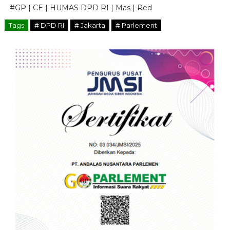
#GP | CE | HUMAS DPD RI | Mas | Red
Tags
# DPD RI
# Jakarta
# Parlement