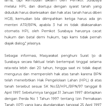
lama, tapi kemudian diklaim oleh Pemkot Surabaya
melalui HPL dan disetujui dengan syarat tanah yang
diduduki harus diselesaikan dan hak atas tanah harus diberi
HGB, kemudian bila dilimpahkan ketiga harus ada ijin
menteri ATR/BPN, apabila 3 hal ini tidak dilaksanakan
otomatis HPL oleh Pemkot Surabaya harusnya cacat
hukum dan batal demi hukum, tapi kami tidak pernah
diajak dialog," jelasnya.
Sebagai informasi, Masyarakat penghuni Surat Ijo di
Surabaya secara faktual telah bertempat tinggal selama
rata-rata lebih dari 20 tahun, hingga saat ini tidak dapat
mengurus dan memperoleh hak atas tanah karena BPN
telah menerbitkan Hak Pengelolaan Lahan (HPL) di atas
tanah tersebut sesuai SK No.53/HPL/BPN/97 tanggal 8
April 1997. Sebelumnya tanggal 31 Januari 1997 ditetapkan
dengan Perda No 1 Tahun 1997 tentang Izin Pemakaian
Tanah (IPT) yang baru diundangkan tanggal 25 April 1997