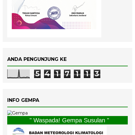
ANDA PENGUNJUNG KE
5
4
1
7
1
1
3
INFO GEMPA
" Waspada! Gempa Susulan "