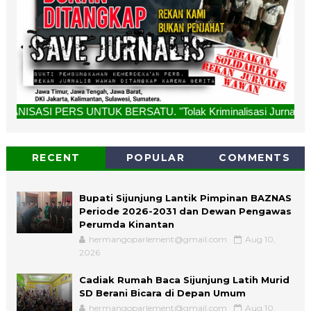
NTUK BERSATU. "Tolak Kriminalisasi Jurnalis, Rekan Kami Bu
RECENT
POPULAR
COMMENTS
Bupati Sijunjung Lantik Pimpinan BAZNAS
Periode 2026-2031 dan Dewan Pengawas
Perumda Kinantan
hermangoparlement@gmail.com
Aug 10,
2026
Cadiak Rumah Baca Sijunjung Latih Murid
SD Berani Bicara di Depan Umum
hermangoparlement@gmail.com
Aug 10,