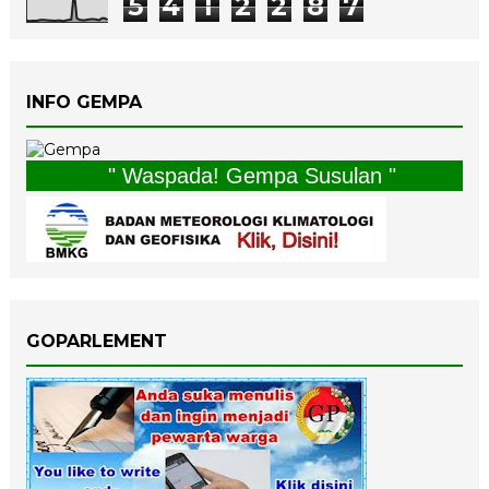
5
4
1
2
2
8
7
INFO GEMPA
" Waspada! Gempa Susulan "
GOPARLEMENT