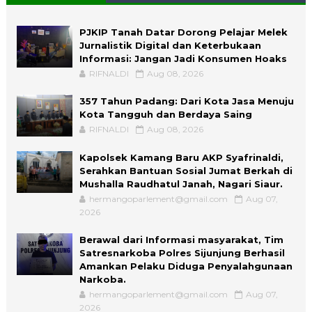
PJKIP Tanah Datar Dorong Pelajar Melek
Jurnalistik Digital dan Keterbukaan
Informasi: Jangan Jadi Konsumen Hoaks
RIFNALDI
Aug 08, 2026
357 Tahun Padang: Dari Kota Jasa Menuju
Kota Tangguh dan Berdaya Saing
RIFNALDI
Aug 08, 2026
Kapolsek Kamang Baru AKP Syafrinaldi,
Serahkan Bantuan Sosial Jumat Berkah di
Mushalla Raudhatul Janah, Nagari Siaur.
hermangoparlement@gmail.com
Aug 07,
2026
Berawal dari Informasi masyarakat, Tim
Satresnarkoba Polres Sijunjung Berhasil
Amankan Pelaku Diduga Penyalahgunaan
Narkoba.
hermangoparlement@gmail.com
Aug 07,
2026