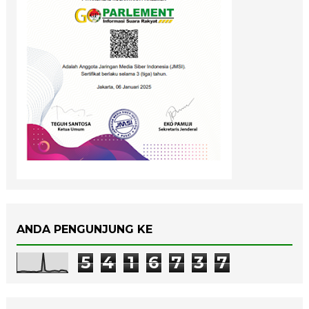
ANDA PENGUNJUNG KE
5
4
1
6
7
3
7