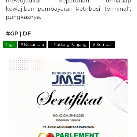
mewujudkan kepatuhan terhadap
kewajiban pembayaran Retribusi Terminal",
pungkasnya.
#GP | DF
Tags
# Nusantara
# Padang Panjang
# Sumbar