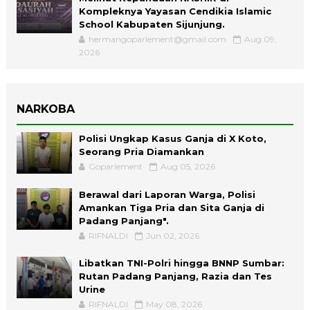
Kompleknya Yayasan Cendikia Islamic
School Kabupaten Sijunjung.
hermangoparlement@gmail.com
Aug 09,
2026
NARKOBA
Polisi Ungkap Kasus Ganja di X Koto,
Seorang Pria Diamankan
Goparlement
Aug 05, 2026
Berawal dari Laporan Warga, Polisi
Amankan Tiga Pria dan Sita Ganja di
Padang Panjang".
RIFNALDI
Jun 02, 2026
Libatkan TNI-Polri hingga BNNP Sumbar:
Rutan Padang Panjang, Razia dan Tes
Urine
RIFNALDI
May 08, 2026