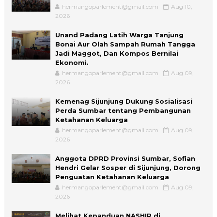
hermangoparlement@gmail.com
Aug 10,
2026
Unand Padang Latih Warga Tanjung
Bonai Aur Olah Sampah Rumah Tangga
Jadi Maggot, Dan Kompos Bernilai
Ekonomi.
hermangoparlement@gmail.com
Aug 09,
2026
Kemenag Sijunjung Dukung Sosialisasi
Perda Sumbar tentang Pembangunan
Ketahanan Keluarga
hermangoparlement@gmail.com
Aug 09,
2026
Anggota DPRD Provinsi Sumbar, Sofian
Hendri Gelar Sosper di Sijunjung, Dorong
Penguatan Ketahanan Keluarga
hermangoparlement@gmail.com
Aug 09,
2026
Melihat Kepanduan NASHIR di