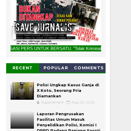
UNTUK BERSATU. "Tolak Kriminalisasi Jurnalis, Rekan Kami B
RECENT
POPULAR
COMMENTS
Polisi Ungkap Kasus Ganja di
X Koto, Seorang Pria
Diamankan
Goparlement
Aug 05, 2026
Laporan Pengrusakan
Fasilitas Umum Masuk
Penyelidikan Polisi, Komisi I
DPRD Padang Panjang Soroti