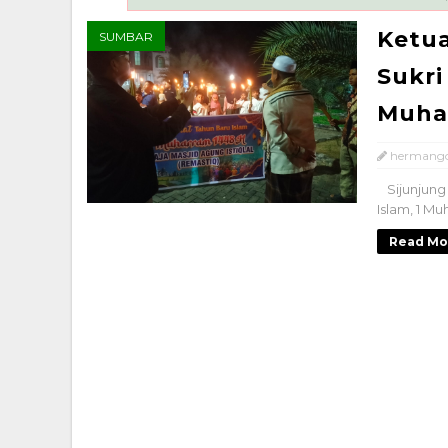
Ketua
SUMBAR
Sukri
Muha
hermang
Sijunjung
Islam, 1 Mu
Read Mo