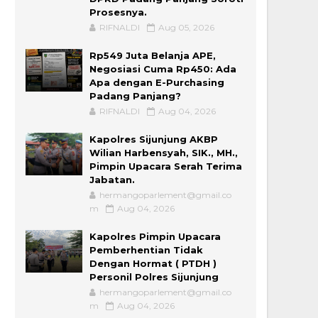
Prosesnya.
RIFNALDI
Aug 05, 2026
Rp549 Juta Belanja APE,
Negosiasi Cuma Rp450: Ada
Apa dengan E-Purchasing
Padang Panjang?
RIFNALDI
Aug 04, 2026
Kapolres Sijunjung AKBP
Wilian Harbensyah, SIK., MH.,
Pimpin Upacara Serah Terima
Jabatan.
hermangoparlement@gmail.co
m
Aug 04, 2026
Kapolres Pimpin Upacara
Pemberhentian Tidak
Dengan Hormat ( PTDH )
Personil Polres Sijunjung
hermangoparlement@gmail.co
m
Aug 04, 2026