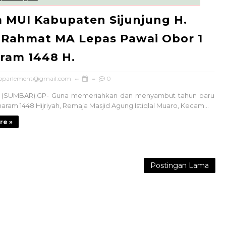
 MUI Kabupaten Sijunjung H.
 Rahmat MA Lepas Pawai Obor 1
ram 1448 H.
oparlement@gmail.com
0
 (SUMBAR).GP- Guna memeriahkan dan menyambut tahun baru
haram 1448 Hijriyah, Remaja Masjid Agung Istiqlal Muaro, Kecam...
re »
Postingan Lama