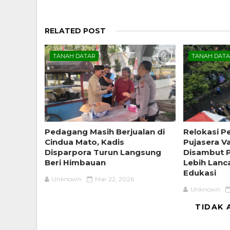
RELATED POST
TANAH DATAR
TANAH DAT
Pedagang Masih Berjualan di
Relokasi P
Cindua Mato, Kadis
Pujasera V
Disparpora Turun Langsung
Disambut P
Beri Himbauan
Lebih Lanca
Edukasi
Unknown
Mar 22, 2026
Unknown
TIDAK 