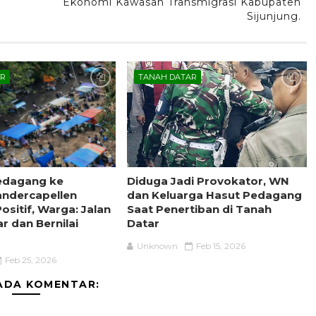
Ekonomi Kawasan Transmigrasi Kabupaten
Sijunjung.
AR
TANAH DATAR
edagang ke
Diduga Jadi Provokator, WN
andercapellen
dan Keluarga Hasut Pedagang
ositif, Warga: Jalan
Saat Penertiban di Tanah
r dan Bernilai
Datar
Unknown
Feb 15, 2026
Feb 25, 2026
ADA KOMENTAR: