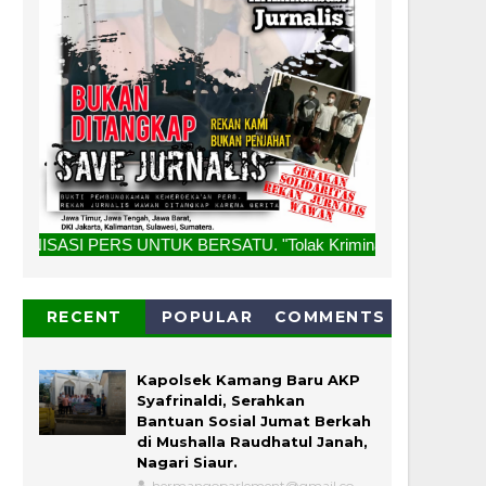
TUK BERSATU. "Tolak Kriminalisasi Jurnalis, Rekan Kami Buk
RECENT
POPULAR
COMMENTS
Kapolsek Kamang Baru AKP
Syafrinaldi, Serahkan
Bantuan Sosial Jumat Berkah
di Mushalla Raudhatul Janah,
Nagari Siaur.
hermangoparlement@gmail.co