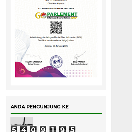
ANDA PENGUNJUNG KE
5
4
0
9
1
9
5