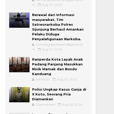
m
Aug 07, 2026
Berawal dari Informasi
masyarakat, Tim
Satresnarkoba Polres
Sijunjung Berhasil Amankan
Pelaku Diduga
Penyalahgunaan Narkoba.
hermangoparlement@gmail.co
m
Aug 07, 2026
Ranperda Kota Layak Anak
Padang Panjang Masukkan
Ninik Mamak dan Bundo
Kanduang
RIFNALDI
Aug 07, 2026
Polisi Ungkap Kasus Ganja di
X Koto, Seorang Pria
Diamankan
Goparlement
Aug 05, 2026