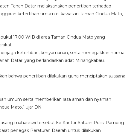
paten Tanah Datar melaksanakan penertiban terhadap
nggaran ketertiban umum di kawasan Taman Cindua Mato,
r pukul 17.00 WIB di area Taman Cindua Mato yang
rakat.
a menjaga ketertiban, kenyamanan, serta menegakkan norma
 Tanah Datar, yang berlandaskan adat Minangkabau.
an bahwa penertiban dilakukan guna menciptakan suasana
tiban umum serta memberikan rasa aman dan nyaman
dua Mato,” ujar DN.
asang mahasiswi tersebut ke Kantor Satuan Polisi Pamong
aparat penegak Peraturan Daerah untuk dilakukan