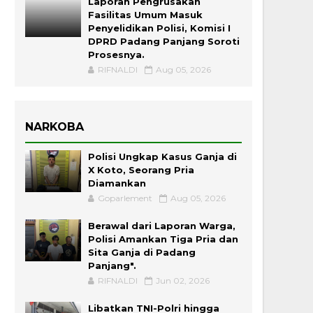
Laporan Pengrusakan
Fasilitas Umum Masuk
Penyelidikan Polisi, Komisi I
DPRD Padang Panjang Soroti
Prosesnya.
RIFNALDI
Aug 05, 2026
NARKOBA
Polisi Ungkap Kasus Ganja di
X Koto, Seorang Pria
Diamankan
Goparlement
Aug 05, 2026
Berawal dari Laporan Warga,
Polisi Amankan Tiga Pria dan
Sita Ganja di Padang
Panjang".
RIFNALDI
Jun 02, 2026
Libatkan TNI-Polri hingga