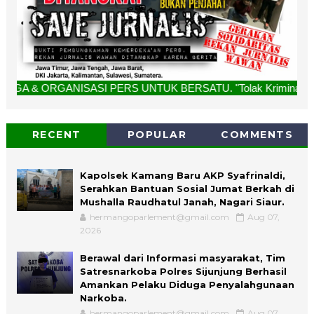
SASI PERS UNTUK BERSATU. "Tolak Kriminalisasi Jurnalis, Re
RECENT
POPULAR
COMMENTS
Kapolsek Kamang Baru AKP Syafrinaldi,
Serahkan Bantuan Sosial Jumat Berkah di
Mushalla Raudhatul Janah, Nagari Siaur.
hermangoparlement@gmail.com
Aug 07,
2026
Berawal dari Informasi masyarakat, Tim
Satresnarkoba Polres Sijunjung Berhasil
Amankan Pelaku Diduga Penyalahgunaan
Narkoba.
hermangoparlement@gmail.com
Aug 07,