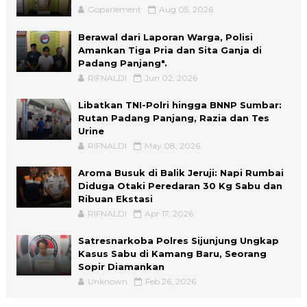
Goparlement
Aug 05, 2026
Berawal dari Laporan Warga, Polisi
Amankan Tiga Pria dan Sita Ganja di
Padang Panjang".
RIFNALDI
Jun 02, 2026
Libatkan TNI-Polri hingga BNNP Sumbar:
Rutan Padang Panjang, Razia dan Tes
Urine
RIFNALDI
May 08, 2026
Aroma Busuk di Balik Jeruji: Napi Rumbai
Diduga Otaki Peredaran 30 Kg Sabu dan
Ribuan Ekstasi
RIFNALDI
Apr 17, 2026
Satresnarkoba Polres Sijunjung Ungkap
Kasus Sabu di Kamang Baru, Seorang
Sopir Diamankan
Unknown
Feb 26, 2026