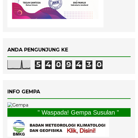
ANDA PENGUNJUNG KE
5
4
0
9
4
3
0
INFO GEMPA
" Waspada! Gempa Susulan "