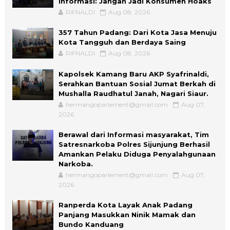
Informasi: Jangan Jadi Konsumen Hoaks
RIFNALDI
Aug 08, 2026
357 Tahun Padang: Dari Kota Jasa Menuju
Kota Tangguh dan Berdaya Saing
RIFNALDI
Aug 08, 2026
Kapolsek Kamang Baru AKP Syafrinaldi,
Serahkan Bantuan Sosial Jumat Berkah di
Mushalla Raudhatul Janah, Nagari Siaur.
hermangoparlement@gmail.com
Aug 07,
2026
Berawal dari Informasi masyarakat, Tim
Satresnarkoba Polres Sijunjung Berhasil
Amankan Pelaku Diduga Penyalahgunaan
Narkoba.
hermangoparlement@gmail.com
Aug 07,
2026
Ranperda Kota Layak Anak Padang
Panjang Masukkan Ninik Mamak dan
Bundo Kanduang