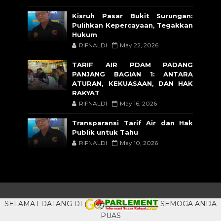
Kisruh Pasar Bukit Surungan:
Pulihkan Kepercayaan, Tegakkan
Hukum
RIFNALDI
May 22, 2026
TARIF AIR PDAM PADANG
PANJANG BAGIAN 1: ANTARA
ATURAN, KEKUASAAN, DAN HAK
RAKYAT
RIFNALDI
May 16, 2026
Transparansi Tarif Air dan Hak
Publik untuk Tahu
RIFNALDI
May 10, 2026
CRAFTED WITH
BY
TEMPLATESYARD
| DISTRIBUTED BY
BLOGSPOT
SELAMAT DATANG DI
SEMOGA ANDA
PUAS