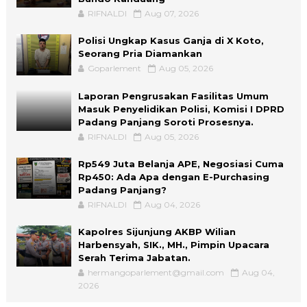
RIFNALDI
Aug 07, 2026
Polisi Ungkap Kasus Ganja di X Koto,
Seorang Pria Diamankan
Goparlement
Aug 05, 2026
Laporan Pengrusakan Fasilitas Umum
Masuk Penyelidikan Polisi, Komisi I DPRD
Padang Panjang Soroti Prosesnya.
RIFNALDI
Aug 05, 2026
Rp549 Juta Belanja APE, Negosiasi Cuma
Rp450: Ada Apa dengan E-Purchasing
Padang Panjang?
RIFNALDI
Aug 04, 2026
Kapolres Sijunjung AKBP Wilian
Harbensyah, SIK., MH., Pimpin Upacara
Serah Terima Jabatan.
hermangoparlement@gmail.com
Aug 04,
2026