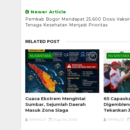
Newer Article
Pemkab Bogor Mendapat 25.600 Dosis Vaksin
Tenaga Kesehatan Menjadi Prioritas
RELATED POST
NUSANTARA
NUSANTARA
Cuaca Ekstrem Mengintai
65 Capask
Sumbar, Sejumlah Daerah
Digembleng
Masuk Zona Siaga
Tekankan 
RIFNALDI
Aug 04, 2026
RIFNALDI