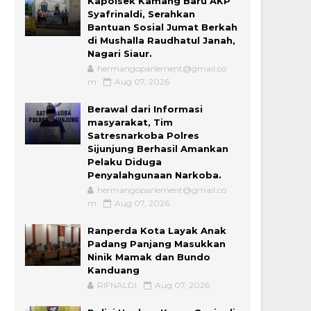
Kapolsek Kamang Baru AKP
Syafrinaldi, Serahkan
Bantuan Sosial Jumat Berkah
di Mushalla Raudhatul Janah,
Nagari Siaur.
hermangoparlement@gmail.co
m
Aug 07, 2026
Berawal dari Informasi
masyarakat, Tim
Satresnarkoba Polres
Sijunjung Berhasil Amankan
Pelaku Diduga
Penyalahgunaan Narkoba.
hermangoparlement@gmail.co
m
Aug 07, 2026
Ranperda Kota Layak Anak
Padang Panjang Masukkan
Ninik Mamak dan Bundo
Kanduang
RIFNALDI
Aug 07, 2026