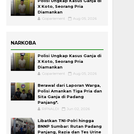
Polisi Ungkap Kasus Ganja di
X Koto, Seorang Pria
Diamankan
Goparlement
Aug 05, 2026
NARKOBA
Polisi Ungkap Kasus Ganja di
X Koto, Seorang Pria
Diamankan
Goparlement
Aug 05, 2026
Berawal dari Laporan Warga,
Polisi Amankan Tiga Pria dan
Sita Ganja di Padang
Panjang".
RIFNALDI
Jun 02, 2026
Libatkan TNI-Polri hingga
BNNP Sumbar: Rutan Padang
Panjang, Razia dan Tes Urine