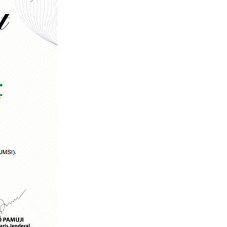
GA & ORGANISASI PERS UNTUK BERSATU. "Tolak Kriminalisasi Ju